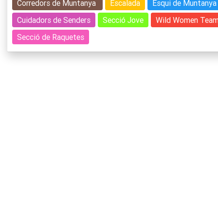
Corredors de Muntanya
Escalada
Esqui de Muntanya
Cuidadors de Senders
Secció Jove
Wild Women Tea
Secció de Raquetes