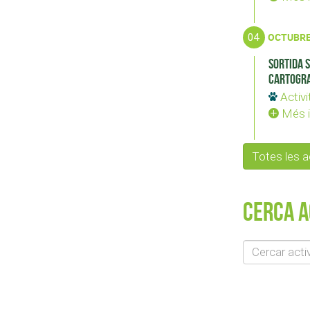
04
OCTUBR
Sortida 
cartogra
Activi
Més i
Totes les 
Cerca a