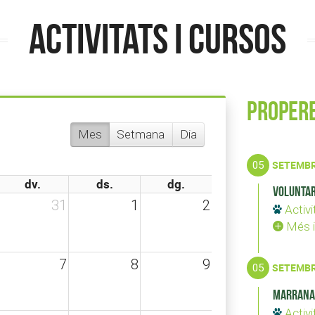
Activitats i Cursos
Propere
Mes
Setmana
Dia
05
SETEMB
dv.
ds.
dg.
Voluntar
31
1
2
Activi
Més i
7
8
9
05
SETEMB
Marrana
Activi