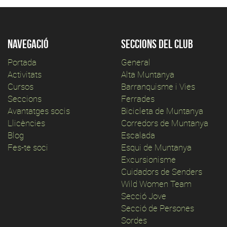
Navegació
Seccions del club
Portada
General
Activitats
Alta Muntanya
Cursos
Barranquisme i Vies
Seccions
Ferrades
Avantatges socis
Bicicleta de Muntanya
Llicències
Corredors de Muntanya
Blog
Escalada
Fes-te soci
Esqui de Muntanya
Excursionisme
Cuidadors de Senders
Wild Women Team
Secció Jove
Secció de Persones
Sordes