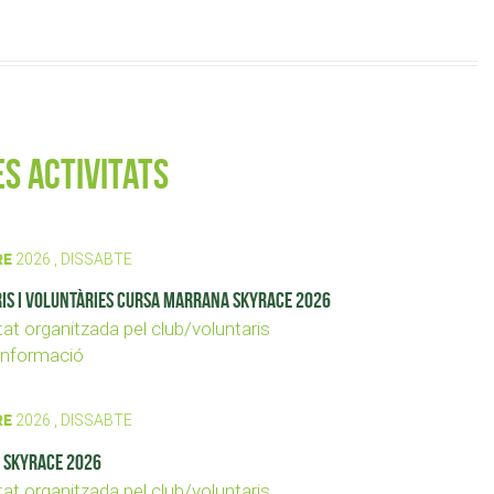
s activitats
RE
2026 , DISSABTE
is i voluntàries Cursa Marrana Skyrace 2026
tat organitzada pel club/voluntaris
nformació
RE
2026 , DISSABTE
 Skyrace 2026
tat organitzada pel club/voluntaris