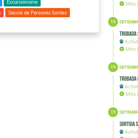
Excursionisme
Més i
m
Secció de Persones Sordes
19
SETEMB
Trobada 
Activi
Més i
19
SETEMB
Trobada 
Activi
Més i
19
SETEMB
Sortida 
Activi