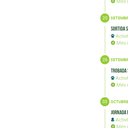
Més i
20
SETEMB
Sortida 
Activi
Més i
26
SETEMB
Trobada 
Activi
Més i
03
OCTUBR
Jornada 
Activi
Més i