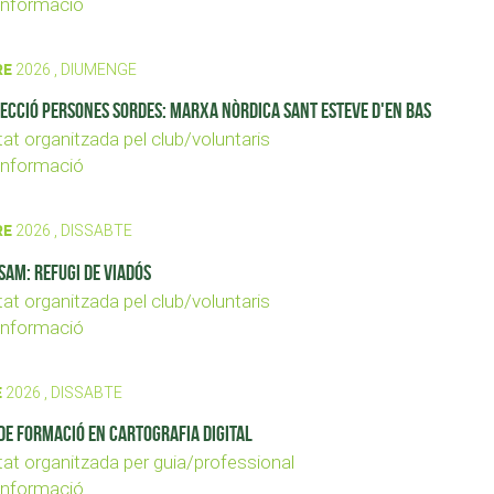
nformació
RE
2026 , DIUMENGE
secció Persones Sordes: Marxa nòrdica Sant Esteve d'en Bas
tat organitzada pel club/voluntaris
nformació
RE
2026 , DISSABTE
SAM: Refugi de Viadós
tat organitzada pel club/voluntaris
nformació
E
2026 , DISSABTE
de formació en cartografia digital
tat organitzada per guia/professional
nformació