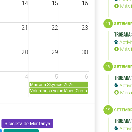
14
15
16
Més i
11
SETEMB
21
22
23
Trobada 
Activi
Més i
28
29
30
19
SETEMB
4
5
6
Trobada 
Marrana Skyrace 2026
Activi
Voluntaris i voluntàries Cursa Marrana Skyrace 2026
Més i
19
SETEMB
Trobada 
Bicicleta de Muntanya
Activi