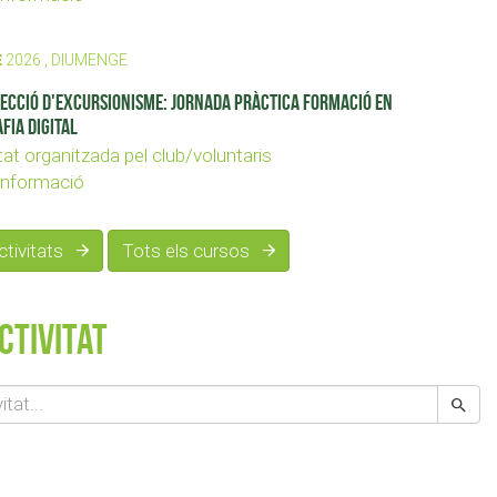
E
2026 , DIUMENGE
secció d'Excursionisme: Jornada pràctica formació en
fia digital
tat organitzada pel club/voluntaris
nformació
activitats
Tots els cursos
ctivitat