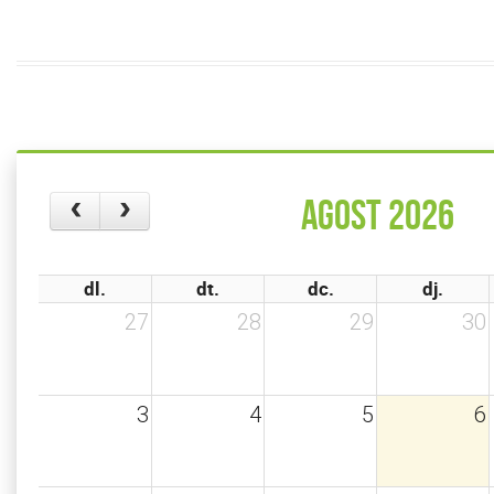
agost 2026
dl.
dt.
dc.
dj.
27
28
29
30
3
4
5
6