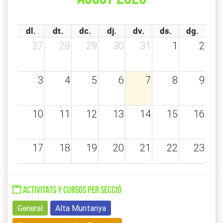
dl.
dt.
dc.
dj.
dv.
ds.
dg.
27
28
29
30
31
1
2
3
4
5
6
7
8
9
10
11
12
13
14
15
16
17
18
19
20
21
22
23
24
25
26
27
28
29
30
ACTIVITATS Y CURSOS PER SECCIÓ
General
Alta Muntanya
31
1
2
3
4
5
6