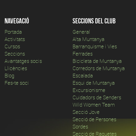
Navegació
Seccions del club
Portada
General
Activitats
Alta Muntanya
Cursos
Barranquisme i Vies
Seccions
Ferrades
Avantatges socis
Bicicleta de Muntanya
Llicències
Corredors de Muntanya
Blog
Escalada
Fes-te soci
Esqui de Muntanya
Excursionisme
Cuidadors de Senders
Wild Women Team
Secció Jove
Secció de Persones
Sordes
Secció de Raquetes