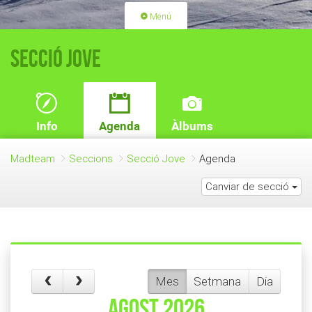
Menú
PORTADA
ACTIVITATS
Secció Jove
LLICÈNCIES
RENOVACIÓ QUOTA
BLOG
QUI SOM
Info
Agenda
Àlbums
FES-TE SOCI
Madteam
Seccions
Secció Jove
Agenda
Canviar de secció
Mes
Setmana
Dia
agost 2026