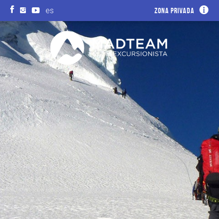
es
Zona privada