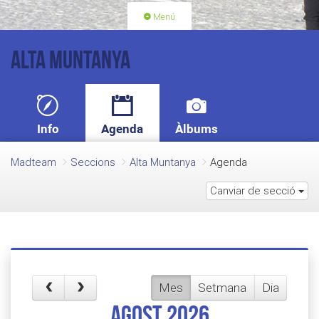
Menú
PORTADA
ACTIVITATS
Alta Muntanya
LLICÈNCIES
RENOVACIÓ QUOTA
BLOG
QUI SOM
Info
Agenda
Àlbums
FES-TE SOCI
Madteam
Seccions
Alta Muntanya
Agenda
Canviar de secció
Mes
Setmana
Dia
agost 2026