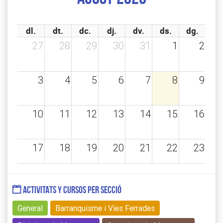
dl.
dt.
dc.
dj.
dv.
ds.
dg.
27
28
29
30
31
1
2
3
4
5
6
7
8
9
10
11
12
13
14
15
16
17
18
19
20
21
22
23
24
25
26
27
28
29
30
ACTIVITATS Y CURSOS PER SECCIÓ
General
Barranquisme i Vies Ferrades
31
1
2
3
4
5
6