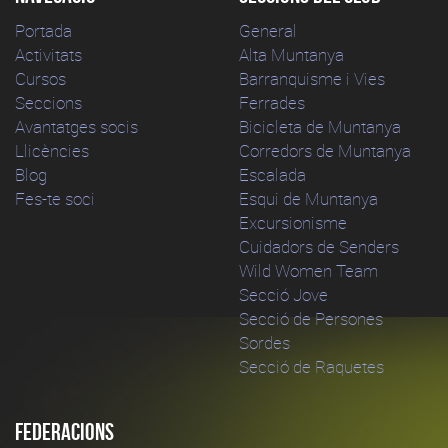
Portada
General
Activitats
Alta Muntanya
Cursos
Barranquisme i Vies
Seccions
Ferrades
Avantatges socis
Bicicleta de Muntanya
Llicències
Corredors de Muntanya
Blog
Escalada
Fes-te soci
Esqui de Muntanya
Excursionisme
Cuidadors de Senders
Wild Women Team
Secció Jove
Secció de Persones
Sordes
Secció de Raquetes
Federacions