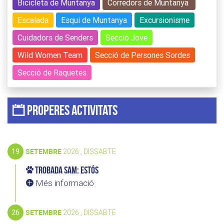
Bicicleta de Muntanya
Corredors de Muntanya
Escalada
Esqui de Muntanya
Excursionisme
Cuidadors de Senders
Secció Jove
Wild Women Team
Secció de Persones Sordes
Secció de Raquetes
Properes activitats
19
SETEMBRE
2026 , DISSABTE
Trobada SAM: Estós
Més informació
26
SETEMBRE
2026 , DISSABTE