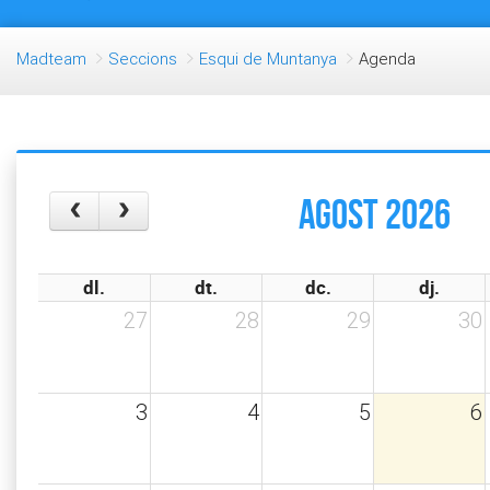
Madteam
Seccions
Esqui de Muntanya
Agenda
agost 2026
dl.
dt.
dc.
dj.
27
28
29
30
3
4
5
6