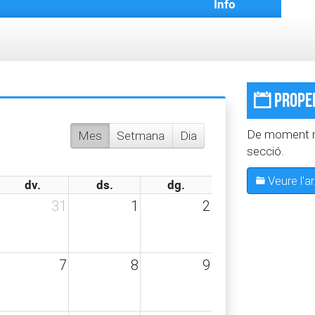
Info
Proper
De moment no
Mes
Setmana
Dia
secció.
Veure l'a
dv.
ds.
dg.
31
1
2
7
8
9