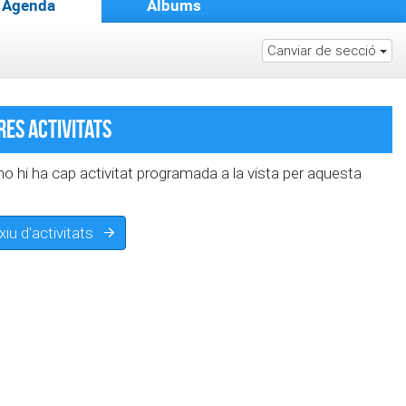
Agenda
Àlbums
Canviar de secció
es activitats
 hi ha cap activitat programada a la vista per aquesta
rxiu d'activitats