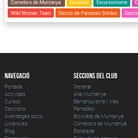
Corredors de Muntanya
Escalada
Excursionisme
C
Wild Women Team
Secció de Persones Sordes
Secci
Navegació
Seccions del club
Portada
General
Activitats
Alta Muntanya
Cursos
Barranquisme i Vies
Seccions
Ferrades
Avantatges socis
Bicicleta de Muntanya
Llicències
Corredors de Muntanya
Blog
Escalada