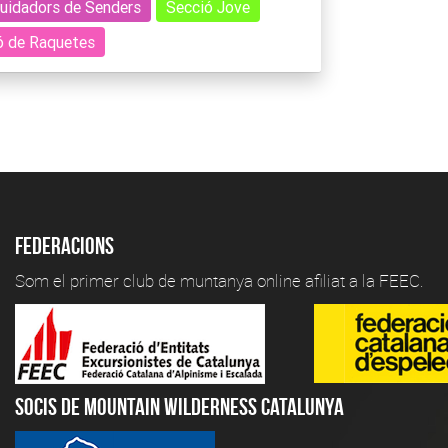
uidadors de Senders
Secció Jove
ó de Raquetes
Federacions
Som el primer club de muntanya online afiliat a la FEEC.
Socis de Mountain Wilderness Catalunya