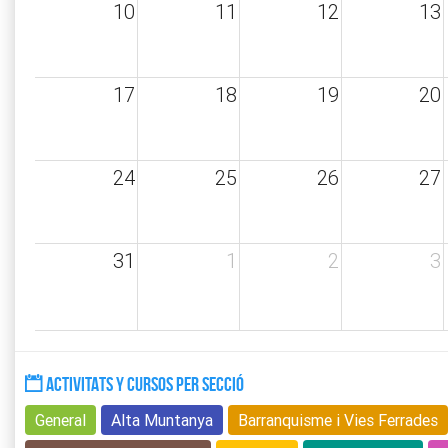
10
11
12
13
17
18
19
20
24
25
26
27
31
1
2
3
ACTIVITATS Y CURSOS PER SECCIÓ
General
Alta Muntanya
Barranquisme i Vies Ferrades