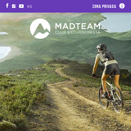
es
Zona privada