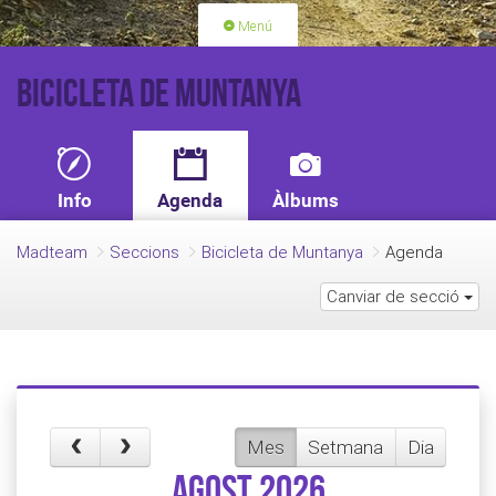
Menú
PORTADA
ACTIVITATS
Bicicleta de Muntanya
LLICÈNCIES
RENOVACIÓ QUOTA
BLOG
QUI SOM
Info
Agenda
Àlbums
FES-TE SOCI
Madteam
Seccions
Bicicleta de Muntanya
Agenda
Canviar de secció
Mes
Setmana
Dia
agost 2026