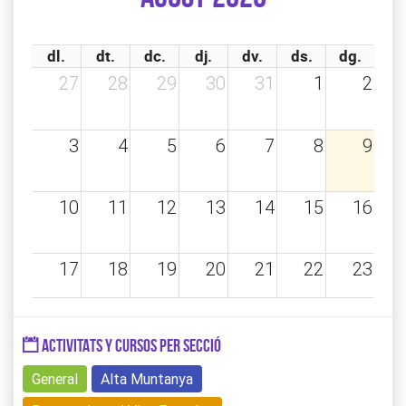
dl.
dt.
dc.
dj.
dv.
ds.
dg.
27
28
29
30
31
1
2
3
4
5
6
7
8
9
10
11
12
13
14
15
16
17
18
19
20
21
22
23
24
25
26
27
28
29
30
ACTIVITATS Y CURSOS PER SECCIÓ
General
Alta Muntanya
31
1
2
3
4
5
6