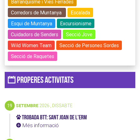
Barranquisme i Vies Ferrades
Corredors de Muntanya
Escalada
Esqui de Muntanya
Excursionisme
Cuidadors de Senders
Secció Jove
Wild Women Team
Secció de Persones Sordes
Secció de Raquetes
Properes activitats
19
SETEMBRE
2026 , DISSABTE
Trobada BTT: Sant Joan de l'Erm
Més informació