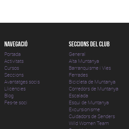
Navegació
Seccions del club
Portada
General
Activitats
Alta Muntanya
Cursos
Barranquisme i Vies
Seccions
Ferrades
Avantatges socis
Bicicleta de Muntanya
Llicències
Corredors de Muntanya
Blog
Escalada
Fes-te soci
Esqui de Muntanya
Excursionisme
Cuidadors de Senders
Wild Women Team