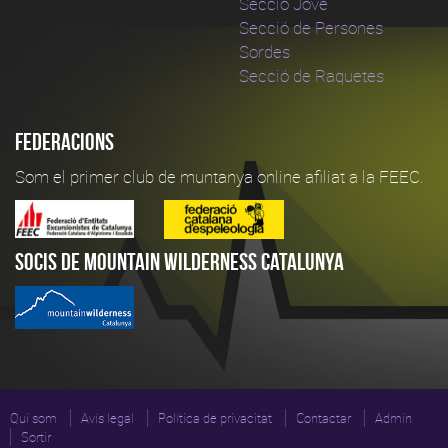
Secció Jove
Secció de Persones
Sordes
Secció de Raquetes
Federacions
Som el primer club de muntanya online afiliat a la FEEC.
Socis de Mountain Wilderness Catalunya
Qui som
Avís legal
Política de privacitat
Contactar
Admin
Sortir