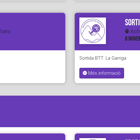
Sorti
taris.
Activ
8 NOVE
Sortida BTT: La Garriga
Més informació