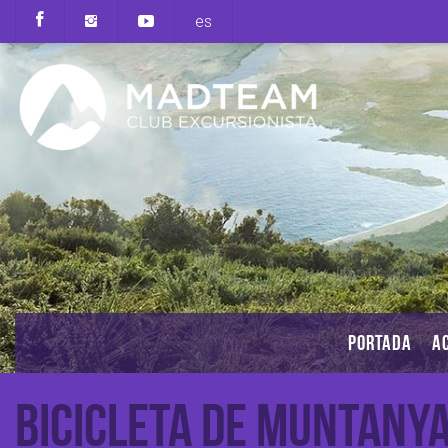
es
PORTADA
AC
Bicicleta de Muntany