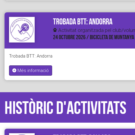
Trobada BTT: Andorra
Activitat organitzada pel club/volun
24 OCTUBRE 2026 / BICICLETA DE MUNTANYA
Trobada BTT: Andorra
Més informació
Històric d'activitats