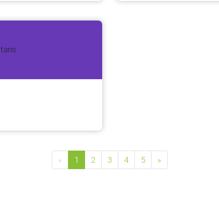
taris.
«
1
2
3
4
5
»