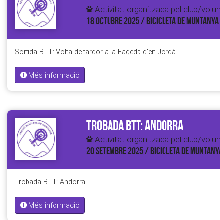
Activitat organitzada pel club/volun
18 OCTUBRE 2025 / BICICLETA DE MUNTANYA
Sortida BTT: Volta de tardor a la Fageda d'en Jordà
Més informació
Trobada BTT: Andorra
Activitat organitzada pel club/volun
20 SETEMBRE 2025 / BICICLETA DE MUNTANY
Trobada BTT: Andorra
Més informació