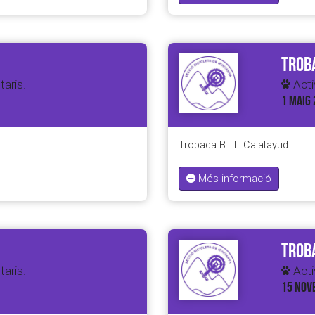
Troba
taris.
Activ
1 MAIG 
Trobada BTT: Calatayud
Més informació
Troba
taris.
Activ
15 NOV