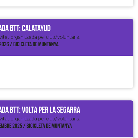
da BTT: Calatayud
itat organitzada pel club/voluntaris.
2026 / BICICLETA DE MUNTANYA
da BTT: Volta per la Segarra
itat organitzada pel club/voluntaris.
EMBRE 2025 / BICICLETA DE MUNTANYA