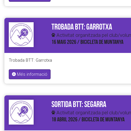
Trobada BTT: Garrotxa
Activitat organitzada pel club/volun
16 MAIG 2026 / BICICLETA DE MUNTANYA
Trobada BTT: Garrotxa
Més informació
Sortida BTT: Segarra
Activitat organitzada pel club/volun
18 ABRIL 2026 / BICICLETA DE MUNTANYA