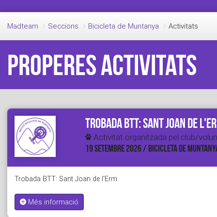
Madteam
Seccions
Bicicleta de Muntanya
Activitats
Properes activitats
Trobada BTT: Sant Joan de l'E
Activitat organitzada pel club/volun
19 SETEMBRE 2026 / BICICLETA DE MUNTANY
Trobada BTT: Sant Joan de l'Erm
Més informació