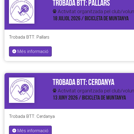
Trobada BTT: Pallars
Activitat organitzada pel club/volun
18 JULIOL 2026 / BICICLETA DE MUNTANYA
Trobada BTT: Pallars
Més informació
Trobada BTT: Cerdanya
Activitat organitzada pel club/volun
13 JUNY 2026 / BICICLETA DE MUNTANYA
Trobada BTT: Cerdanya
Més informació