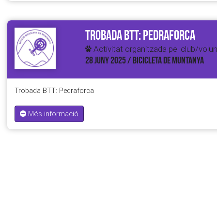
Trobada BTT: Pedraforca
Activitat organitzada pel club/volun
28 JUNY 2025 / BICICLETA DE MUNTANYA
Trobada BTT: Pedraforca
Més informació