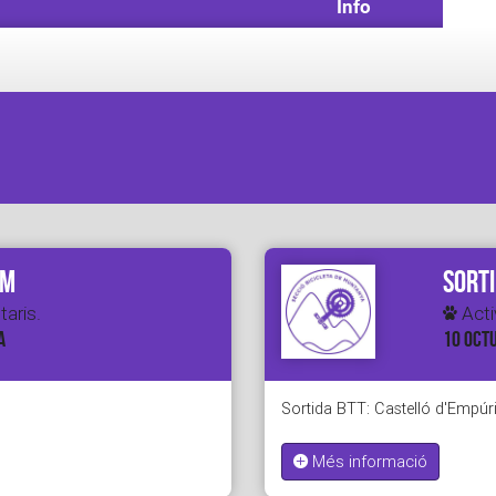
Info
rm
Sorti
taris.
Activ
A
10 OCTU
Sortida BTT: Castelló d'Empúr
Més informació