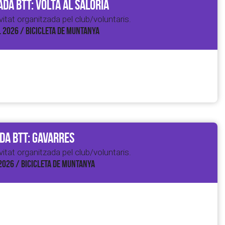
da BTT: Volta al Salòria
itat organitzada pel club/voluntaris.
L 2026 / BICICLETA DE MUNTANYA
da BTT: Gavarres
itat organitzada pel club/voluntaris.
2026 / BICICLETA DE MUNTANYA