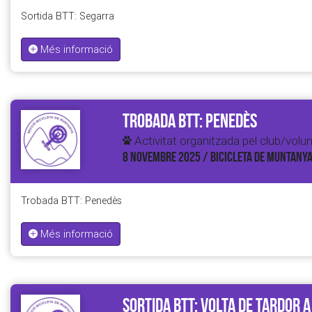
Sortida BTT: Segarra
Més informació
Trobada BTT: Penedès
Activitat organitzada pel club/volun
8 NOVEMBRE 2025 / BICICLETA DE MUNTANY
Trobada BTT: Penedès
Més informació
Sortida BTT: Volta de tardor a