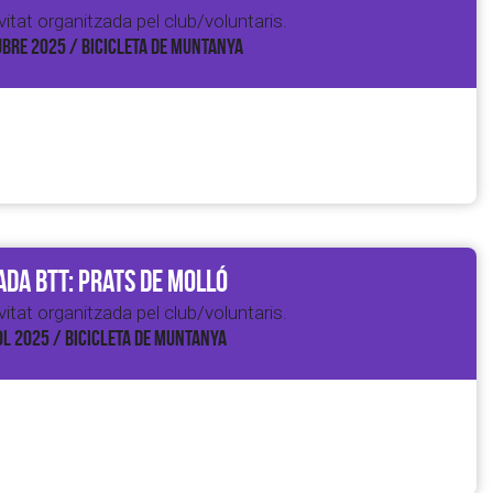
itat organitzada pel club/voluntaris.
BRE 2025 / BICICLETA DE MUNTANYA
da BTT: Prats de Molló
itat organitzada pel club/voluntaris.
OL 2025 / BICICLETA DE MUNTANYA