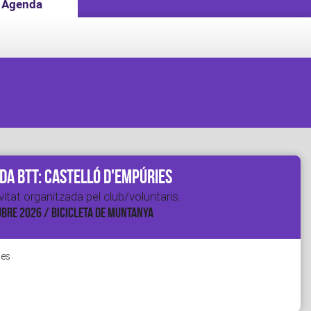
Agenda
da BTT: Castelló d'Empúries
itat organitzada pel club/voluntaris.
BRE 2026 / BICICLETA DE MUNTANYA
ies