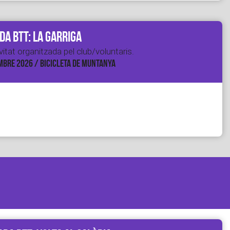
da BTT: La Garriga
itat organitzada pel club/voluntaris.
MBRE 2026 / BICICLETA DE MUNTANYA