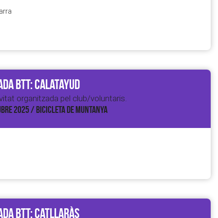
arra
da BTT: Calatayud
itat organitzada pel club/voluntaris.
BRE 2025 / BICICLETA DE MUNTANYA
da BTT: Catllaràs