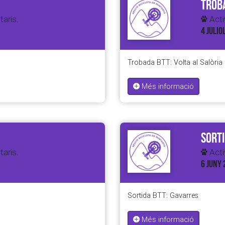
Troba
taris.
Activ
4 JULIO
Trobada BTT: Volta al Salòria
Més informació
Sorti
taris.
Activ
6 JUNY 
Sortida BTT: Gavarres
Més informació