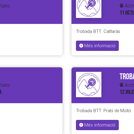
taris.
Activ
11 OCTU
Trobada BTT: Catllaràs
Més informació
Troba
taris.
Activ
A
12 JULI
Trobada BTT: Prats de Molló
Més informació