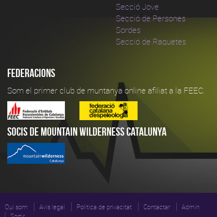
Secció Jove
Secció de Persones
Sordes
Secció de Raquetes
Federacions
Som el primer club de muntanya online afiliat a la FEEC.
Socis de Mountain Wilderness Catalunya
Qui som
Avís legal
Política de privacitat
Contactar
Admin
Sortir