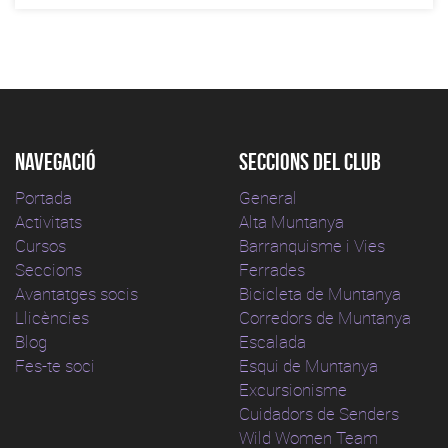
Navegació
Seccions del club
Portada
General
Activitats
Alta Muntanya
Cursos
Barranquisme i Vies
Seccions
Ferrades
Avantatges socis
Bicicleta de Muntanya
Llicències
Corredors de Muntanya
Blog
Escalada
Fes-te soci
Esqui de Muntanya
Excursionisme
Cuidadors de Senders
Wild Women Team