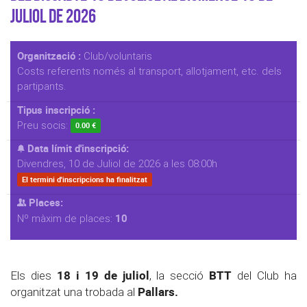
Juliol de 2026
Organització :
Club/voluntaris
Costs referents només al transport, allotjament, etc. dels
partipants.
Tipus inscripció :
Preu socis:
0.00 €
Data límit d'inscripció:
Divendres, 10 de Juliol de 2026 a les 08:00h
El termini d'inscripcions ha finalitzat
Places:
10
Nº màxim de places:
18 i 19 de juliol
BTT
Els dies
, la secció
del Club ha
Pallars.
organitzat una trobada al