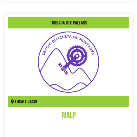
Trobada BTT: Pallars
Localització
Rialp