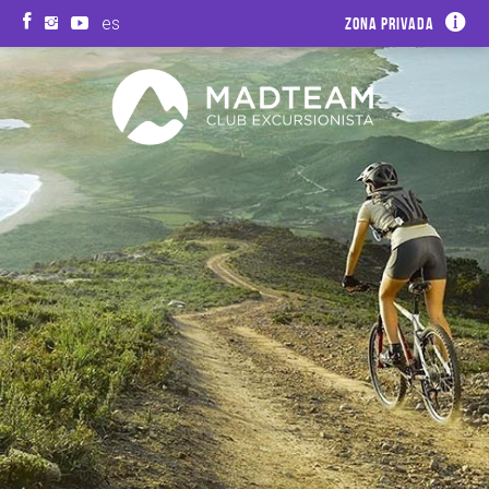
es
Zona privada