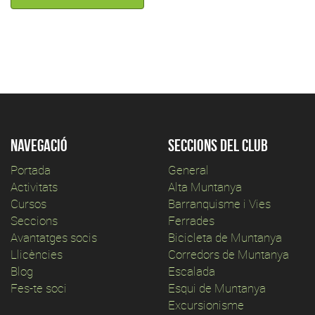
Navegació
Seccions del club
Portada
General
Activitats
Alta Muntanya
Cursos
Barranquisme i Vies
Seccions
Ferrades
Avantatges socis
Bicicleta de Muntanya
Llicències
Corredors de Muntanya
Blog
Escalada
Fes-te soci
Esqui de Muntanya
Excursionisme