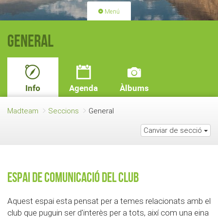
Menú
PORTADA
ACTIVITATS
General
LLICÈNCIES
RENOVACIÓ QUOTA
BLOG
QUI SOM
Info
Agenda
Àlbums
FES-TE SOCI
Madteam
Seccions
General
Canviar de secció
Espai de comunicació del club
Aquest espai esta pensat per a temes relacionats amb el
club que puguin ser d'interès per a tots, així com una eina