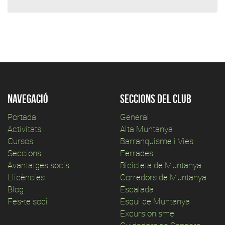
Navegació
Seccions del club
Portada
General
Activitats
Alta Muntanya
Cursos
Barranquisme i Vies
Seccions
Ferrades
Avantatges socis
Bicicleta de Muntanya
Llicències
Corredors de Muntanya
Blog
Escalada
Fes-te soci
Esqui de Muntanya
Excursionisme