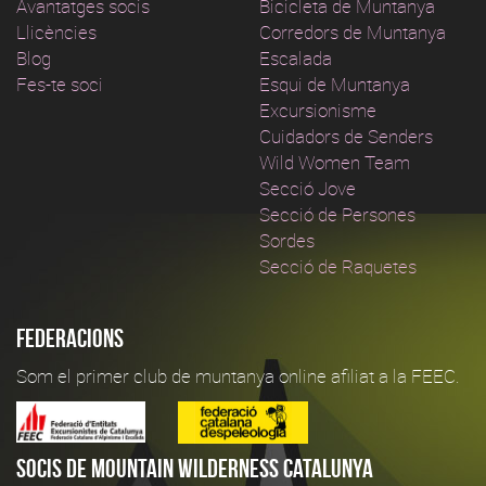
Avantatges socis
Bicicleta de Muntanya
Llicències
Corredors de Muntanya
Blog
Escalada
Fes-te soci
Esqui de Muntanya
Excursionisme
Cuidadors de Senders
Wild Women Team
Secció Jove
Secció de Persones
Sordes
Secció de Raquetes
Federacions
Som el primer club de muntanya online afiliat a la FEEC.
Socis de Mountain Wilderness Catalunya