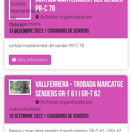
PR-C 78
Activitat organitzada pel
club/voluntaris.
17 DESEMBRE 2022 / CUIDADORS DE SENDERS
sortida manteniment del sender PR-C 78
Més informació
Vallferrera - Trobada marcatge
senders GR-T 61 i GR-T 62
Activitat organitzada pel
club/voluntaris.
16 SETEMBRE 2022 / CUIDADORS DE SENDERS
Revisió i marcatge senders transfronterers GR-T 61 i GR-t 62