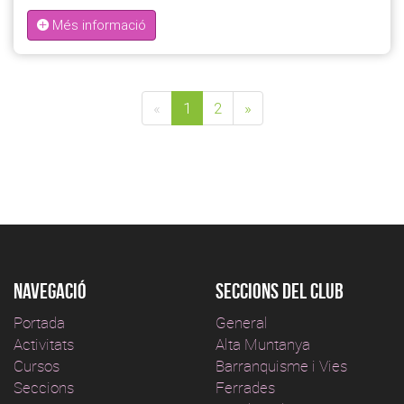
Més informació
«
1
2
»
Navegació
Seccions del club
Portada
General
Activitats
Alta Muntanya
Cursos
Barranquisme i Vies
Seccions
Ferrades