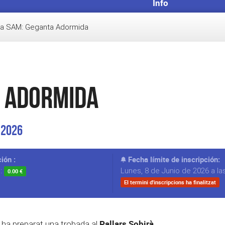
Info
a SAM: Geganta Adormida
a Adormida
 2026
ión :
Fecha límite de inscripción:
s:
Lunes, 8 de Junio de 2026 a la
0.00 €
El termini d'inscripcions ha finalitzat
Pallars Sobirà.
 ha preparat una trobada al