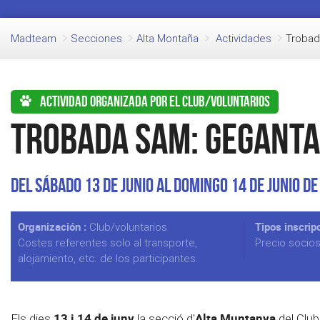
Madteam
Secciones
Alta Montaña
Actividades
Trobad
Actividad organizada por el club/voluntarios
Trobada SAM: Gegant
Del Sábado 13 de Junio al Domingo 14 de Junio de
Organización :
Tipos inscripc
Club/voluntarios
Costes referentes solo al transporte,
Precio socio
alojamiento, etc. de los participantes.
13 i 14 de juny
Alta Muntanya
Els dies
la secció d'
del Club