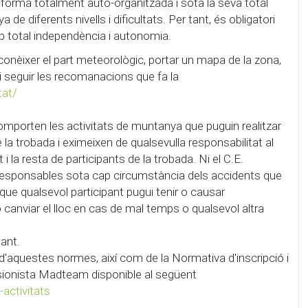
 forma totalment auto-organitzada i sota la seva total
de diferents nivells i dificultats. Per tant, és obligatori
b total independència i autonomia.
conèixer el part meteorològic, portar un mapa de la zona,
 i seguir les recomanacions que fa la
tat/
omporten les activitats de muntanya que puguin realitzar
la trobada i eximeixen de qualsevulla responsabilitat al
i la resta de participants de la trobada. Ni el C.E.
 responsables sota cap circumstància dels accidents que
 que qualsevol participant pugui tenir o causar
 o canviar el lloc en cas de mal temps o qualsevol altra
pant.
ó d'aquestes normes, així com de la Normativa d'inscripció i
ursionista Madteam disponible al següent
activitats