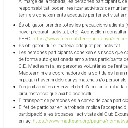
Al marge de la trobada, les persones participants, de
responsabilitat, poden realitzar activitats de muntanya 
tenir els coneixements adequats per fer activitat am
És obligatori prendre totes les precaucions adients (
haver preparat l'activitat, etc). Aconsellem consultar
FEEC:
https://www.feec.cat/fem-muntanya/segure
És obligatori dur el material adequat per l'activitat.
Les persones participants coneixen els riscos que c
de forma auto-gestionada amb altres participants de 
C.E. Madteam i a les persones voluntàries de l’entitat 
Madteam ni els coordinadors de la sortida es faran
hi puguin haver ni dels danys materials i/o personals
L'organització es reserva el dret d'anul.lar la trobada
circumstància que així ho aconselli.
El transport de persones és a càrrec de cada partici
El fet de participar en la trobada implica l'acceptaci
participació a les trobades i activitats del Club Exc
enllaç:
https://www.madteam.org/pagina/normativa-