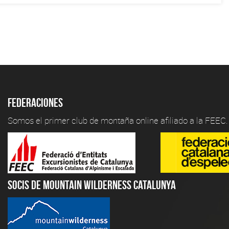
Federaciones
Somos el primer club de montaña online afiliado a la FEEC.
Socis de Mountain Wilderness Catalunya