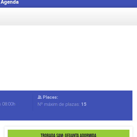
Agenda
Places:
s 08:00h
15
Nº máxim de plazas:
Trobada SAM: Geganta Adormida