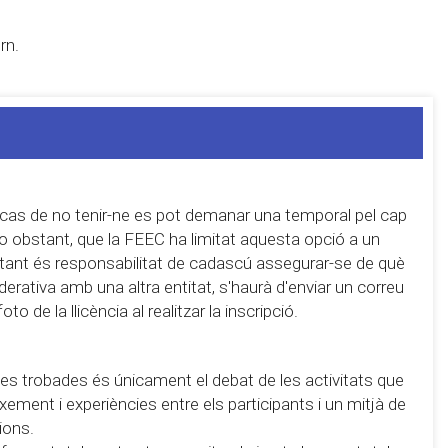
rn.
 cas de no tenir-ne es pot demanar una temporal pel cap
 no obstant, que la FEEC ha limitat aquesta opció a un
r tant és responsabilitat de cadascú assegurar-se de què
derativa amb una altra entitat, s'haurà d'enviar un correu
 de la llicència al realitzar la inscripció.
e les trobades és únicament el debat de les activitats que
eixement i experiències entre els participants i un mitjà de
ions.