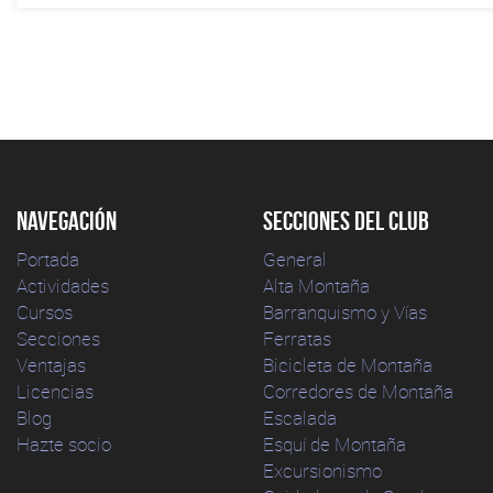
Navegación
Secciones del club
Portada
General
Actividades
Alta Montaña
Cursos
Barranquismo y Vías
Secciones
Ferratas
Ventajas
Bicicleta de Montaña
Licencias
Corredores de Montaña
Blog
Escalada
Hazte socio
Esquí de Montaña
Excursionismo