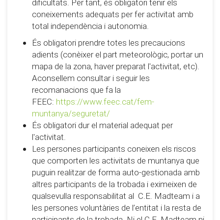
dificultats. Per tant, és obligatori tenir els
coneixements adequats per fer activitat amb
total independència i autonomia.
És obligatori prendre totes les precaucions
adients (conèixer el part meteorològic, portar un
mapa de la zona, haver preparat l'activitat, etc).
Aconsellem consultar i seguir les
recomanacions que fa la
FEEC:
https://www.feec.cat/fem-
muntanya/seguretat/
És obligatori dur el material adequat per
l'activitat.
Les persones participants coneixen els riscos
que comporten les activitats de muntanya que
puguin realitzar de forma auto-gestionada amb
altres participants de la trobada i eximeixen de
qualsevulla responsabilitat al C.E. Madteam i a
les persones voluntàries de l’entitat i la resta de
participants de la trobada. Ni el C.E. Madteam ni