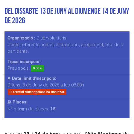
Del Dissabte 13 de Juny al Diumenge 14 de Juny
de 2026
Organització :
Club/voluntaris
Costs referents només al transport, allotjament, etc. dels
partipants.
Tipus inscripció :
Preu socis:
0.00 €
Data límit d'inscripció:
Dilluns, 8 de Juny de 2026 a les 08:00h
El termini d'inscripcions ha finalitzat
Places:
15
Nº màxim de places:
13 i 14 de juny
Alta Muntanya
Els dies
la secció d'
del