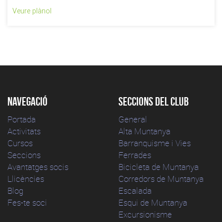
Veure plànol
Navegació
Seccions del club
Portada
General
Activitats
Alta Muntanya
Cursos
Barranquisme i Vies
Seccions
Ferrades
Avantatges socis
Bicicleta de Muntanya
Llicències
Corredors de Muntanya
Blog
Escalada
Fes-te soci
Esqui de Muntanya
Excursionisme