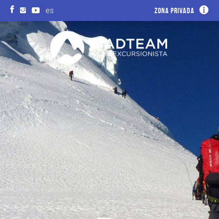
es
Zona privada