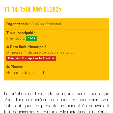
11, 14, 15 de juny de 2025
Organització :
Guia/professional
Tipus inscripció :
Preu socis:
0.00 €
Data límit d'inscripció:
Dimecres, 4 de Juny de 2025 a les 23:59h
El termini d'inscripcions ha finalitzat
Places:
8
Nº màxim de places:
La pràctica de l’escalada comporta certs riscos que
s’han d’assumir però que cal saber identificar i minimitzar.
Tot i així, quan es presenta un incident és convenient
tenir coneixements per resoldre la majoria de situacions.