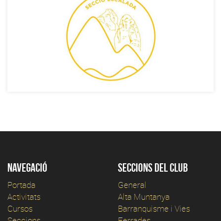
Navegació
Seccions del club
Portada
General
Activitats
Alta Muntanya
Cursos
Barranquisme i Vies
Seccions
Ferrades