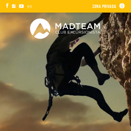
es
Zona privada