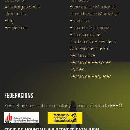
Avantatges socis
Bicicleta de Muntanya
Llicències
Corredors de Muntanya
Blog
Escalada
Fes-te soci
Esqui de Muntanya
Excursionisme
Cuidadors de Senders
Wild Women Team
Secció Jove
Secció de Persones
Sordes
Secció de Raquetes
Federacions
Som el primer club de muntanya online afiliat a la FEEC.