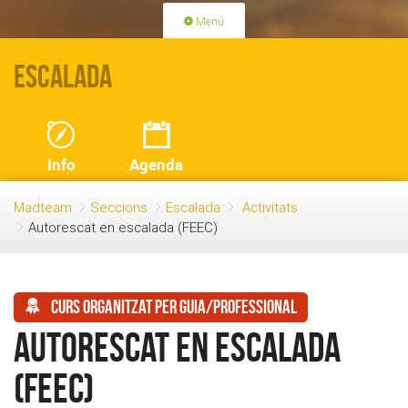
Menú
PORTADA
ACTIVITATS
Escalada
LLICÈNCIES
RENOVACIÓ QUOTA
BLOG
QUI SOM
Info
Agenda
FES-TE SOCI
Madteam
Seccions
Escalada
Activitats
Autorescat en escalada (FEEC)
Curs organitzat per guia/professional
Autorescat en escalada
(FEEC)