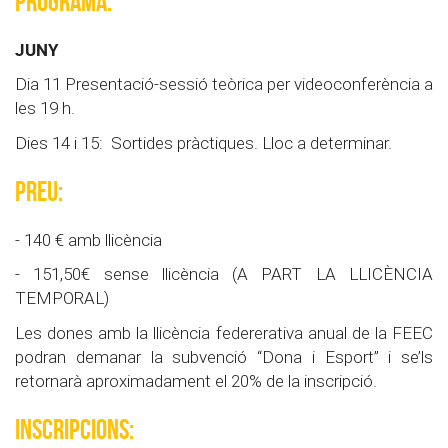
PROGRAMA:
JUNY
Dia 11 Presentació-sessió teòrica per videoconferència a
les 19 h.
Dies 14 i 15: Sortides pràctiques. Lloc a determinar.
PREU:
- 140 € amb llicència
- 151,50€ sense llicència (A PART LA LLICÈNCIA
TEMPORAL)
Les dones amb la llicència federerativa anual de la FEEC
podran demanar la subvenció “Dona i Esport” i se’ls
retornarà aproximadament el 20% de la inscripció.
INSCRIPCIONS: