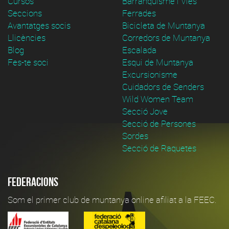
Cursos
Barranquisme i Vies
Seccions
Ferrades
Avantatges socis
Bicicleta de Muntanya
Llicències
Corredors de Muntanya
Blog
Escalada
Fes-te soci
Esqui de Muntanya
Excursionisme
Cuidadors de Senders
Wild Women Team
Secció Jove
Secció de Persones
Sordes
Secció de Raquetes
Federacions
Som el primer club de muntanya online afiliat a la FEEC.