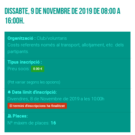
Dissabte, 9 de Novembre de 2019 de 08:00 a
16:00h.
Organització :
Club/voluntaris
Costs referents només al transport, allotjament, etc. dels
partipants.
Tipus inscripció :
Preu socis:
0.00 €
(Pot variar segons les opcions)
Data límit d'inscripció:
Divendres, 8 de Novembre de 2019 a les 10:00h
El termini d'inscripcions ha finalitzat
Places:
16
Nº màxim de places: