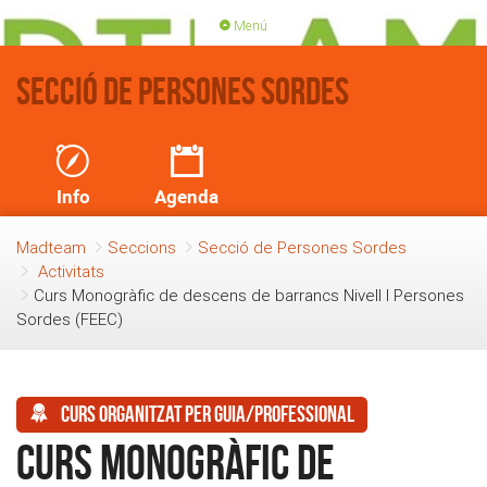
Menú
PORTADA
ACTIVITATS
Secció de Persones Sordes
LLICÈNCIES
RENOVACIÓ QUOTA
BLOG
QUI SOM
Info
Agenda
FES-TE SOCI
Madteam
Seccions
Secció de Persones Sordes
Activitats
Curs Monogràfic de descens de barrancs Nivell I Persones
Sordes (FEEC)
Curs organitzat per guia/professional
Curs Monogràfic de