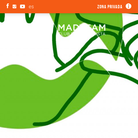
es
Zona privada