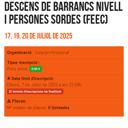
descens de barrancs Nivell
I Persones Sordes (FEEC)
17, 19, 20 de juliol de 2025
Organització :
Guia/professional
Tipus inscripció :
Preu socis:
0.00 €
Data límit d'inscripció:
Dilluns, 7 de Juliol de 2025 a les 23:59h
El termini d'inscripcions ha finalitzat
Places:
il·limitades
Nº màxim de places: