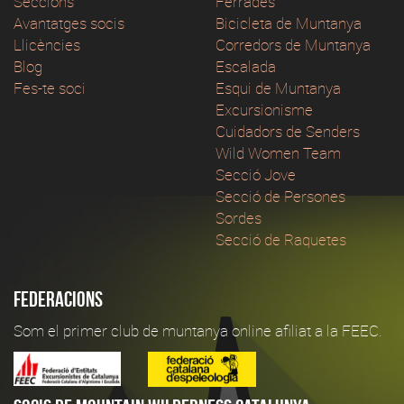
Seccions
Ferrades
Avantatges socis
Bicicleta de Muntanya
Llicències
Corredors de Muntanya
Blog
Escalada
Fes-te soci
Esqui de Muntanya
Excursionisme
Cuidadors de Senders
Wild Women Team
Secció Jove
Secció de Persones
Sordes
Secció de Raquetes
Federacions
Som el primer club de muntanya online afiliat a la FEEC.