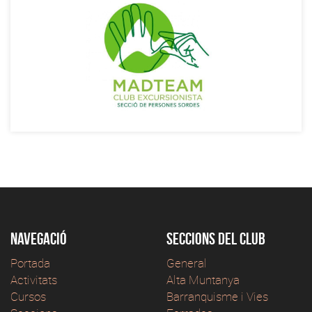
Navegació
Seccions del club
Portada
General
Activitats
Alta Muntanya
Cursos
Barranquisme i Vies