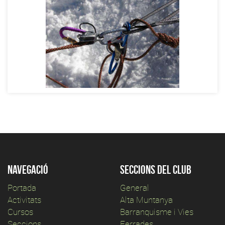
Navegació
Seccions del club
Portada
General
Activitats
Alta Muntanya
Cursos
Barranquisme i Vies
Seccions
Ferrades