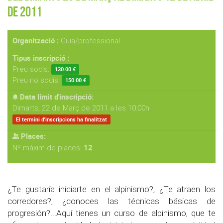
de 2011
Organització :
Guia/professional
Tipus inscripció :
Preu socis:
130.00 €
Preu no socis:
150.00 €
Data límit d'inscripció:
Dimarts, 22 de Març de 2011 a les 10:00h
El termini d'inscripcions ha finalitzat
Places:
12
Nº màxim de places:
¿Te gustaría iniciarte en el alpinismo?, ¿Te atraen los
corredores?, ¿conoces las técnicas básicas de
progresión?...Aquí tienes un curso de alpinismo, que te