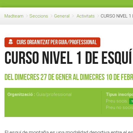
Madteam
Seccions
General
Activitats
CURSO NIVEL 1
Curs organitzat per guia/professional
CURSO NIVEL 1 DE ESQU
Del Dimecres 27 de Gener al Dimecres 10 de Feb
Organització :
Tipus inscripc
Guia/professional
Preu socis:
1
Preu no soci
El esquí de montaña es una modalidad deportiva entre el esq