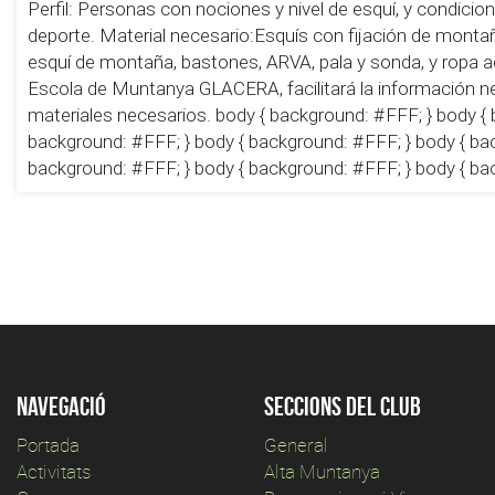
Perfil: Personas con nociones y nivel de esquí, y condicio
deporte. Material necesario:Esquís con fijación de montaña
esquí de montaña, bastones, ARVA, pala y sonda, y ropa a
Escola de Muntanya GLACERA, facilitará la información ne
materiales necesarios. body { background: #FFF; } body { 
background: #FFF; } body { background: #FFF; } body { ba
background: #FFF; } body { background: #FFF; } body { ba
Navegació
Seccions del club
Portada
General
Activitats
Alta Muntanya