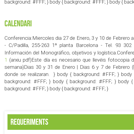
background: #FFF; } body { background: #FFF; } body { bac
Calendari
Conferencia:Miercoles dia 27 de Enero, 3 y 10 de Febrero a
- C/Padilla, 255-263 1ª planta Barcelona - Tel. 93 3
Información del Monográfico, objetivos y logística.Confe
1
(arxiu pdf)Este día es necesario que llevéis fotocopia d
semana)Dias 30 y 31 de Enero | Dias 6 y 7 de Febrero (l
donde se realizaran. } body { background: #FFF; } body 
background: #FFF; } body { background: #FFF; } body {
background: #FFF; } body { background: #FFF; }
Requeriments