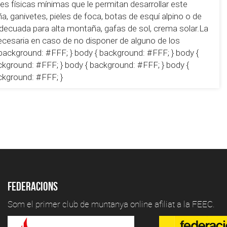
nes físicas mínimas que le permitan desarrollar este
, ganivetes, pieles de foca, botas de esquí alpino o de
decuada para alta montaña, gafas de sol, crema solar.La
cesaria en caso de no disponer de alguno de los
background: #FFF; } body { background: #FFF; } body {
ckground: #FFF; } body { background: #FFF; } body {
ckground: #FFF; }
Federacions
Som el primer club de muntanya online afiliat a la FEEC.