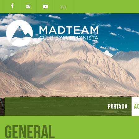
es
PORTADA
AC
General