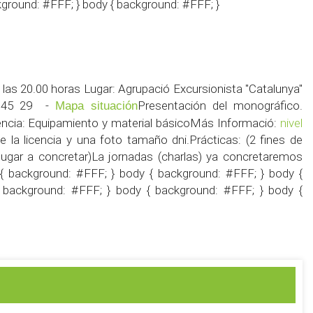
kground: #FFF; } body { background: #FFF; }
 las 20.00 horas Lugar: Agrupació Excursionista "Catalunya"
02 45 29 -
Presentación del monográfico.
Mapa situación
rencia: Equipamiento y material básicoMás Informació:
nivel
e la licencia y una foto tamaño dni.Prácticas: (2 fines de
ugar a concretar)La jornadas (charlas) ya concretaremos
{ background: #FFF; } body { background: #FFF; } body {
 background: #FFF; } body { background: #FFF; } body {