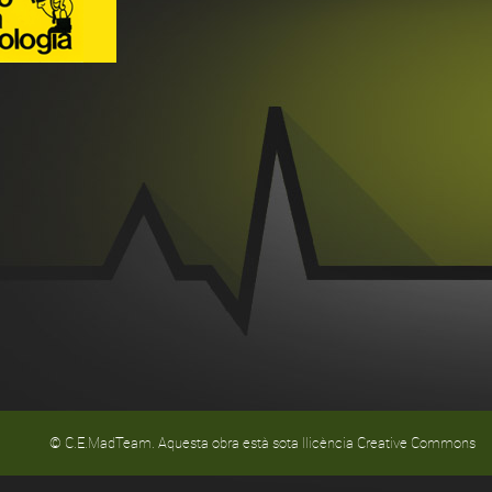
© C.E.MadTeam. Aquesta obra està sota llicència Creative Commons