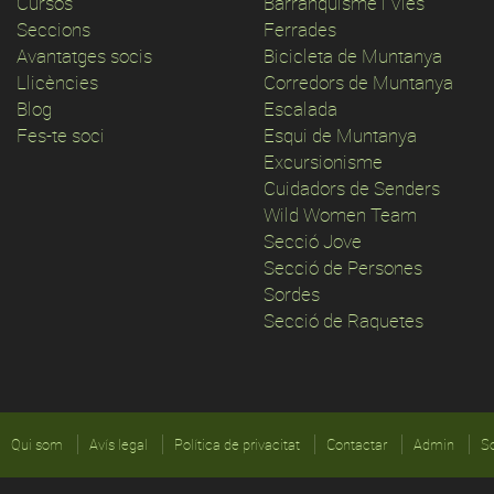
Cursos
Barranquisme i Vies
Seccions
Ferrades
Avantatges socis
Bicicleta de Muntanya
Llicències
Corredors de Muntanya
Blog
Escalada
Fes-te soci
Esqui de Muntanya
Excursionisme
Cuidadors de Senders
Wild Women Team
Secció Jove
Secció de Persones
Sordes
Secció de Raquetes
Qui som
Avís legal
Política de privacitat
Contactar
Admin
So