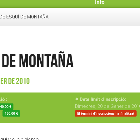
Info
 DE ESQUÍ DE MONTAÑA
Í DE MONTAÑA
rer de 2010
ió :
Data límit d'inscripció:
Dimecres, 20 de Gener de 2010
40.00 €
s:
150.00 €
El termini d'inscripcions ha finalitzat
uí y el alpinismo.