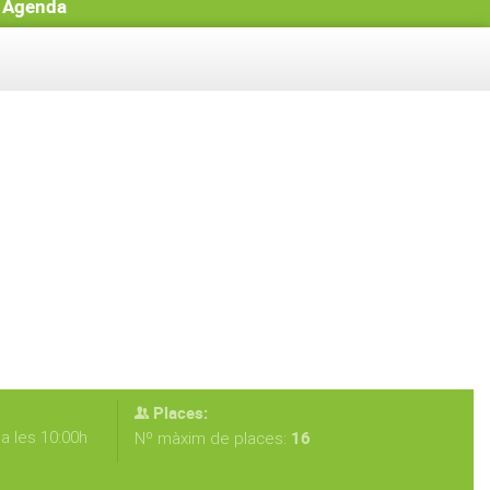
Agenda
Places:
a les 10:00h
16
Nº màxim de places: