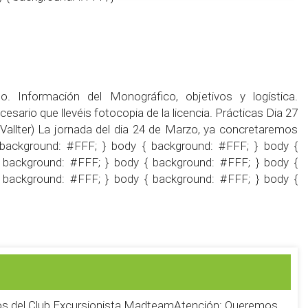
. Información del Monográfico, objetivos y logística.
sario que llevéis fotocopia de la licencia. Prácticas Dia 27
(Vallter) La jornada del dia 24 de Marzo, ya concretaremos
 background: #FFF; } body { background: #FFF; } body {
 background: #FFF; } body { background: #FFF; } body {
 background: #FFF; } body { background: #FFF; } body {
ios del Club Excursionista MadteamAtención: Queremos