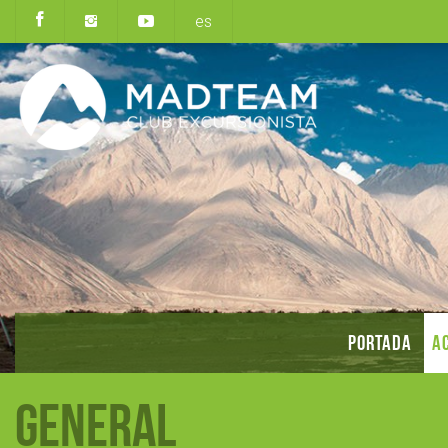
es
PORTADA
AC
General