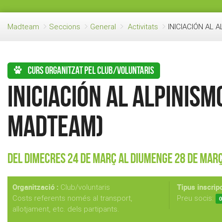
Madteam
Seccions
General
Activitats
INICIACIÓN AL
Curs organitzat pel club/voluntaris
INICIACIÓN AL ALPINIS
MADTEAM)
Del Dimecres 24 de Març al Diumenge 28 de Mar
Organització :
Tipus inscripc
Club/voluntaris
Costs referents només al transport,
Preu socis:
0
allotjament, etc. dels partipants.