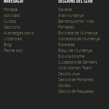
Navegació
Seccions del club
Portada
General
Activitats
Alta Muntanya
Cursos
Barranquisme i Vies
Seccions
Ferrades
Avantatges socis
Bicicleta de Muntanya
Llicències
Corredors de Muntanya
Blog
Escalada
Fes-te soci
Esqui de Muntanya
Excursionisme
Cuidadors de Senders
Wild Women Team
Secció Jove
Secció de Persones
Sordes
Secció de Raquetes