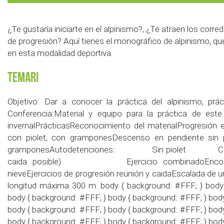
¿Te gustaría iniciarte en el alpinismo?, ¿Te atraen los corr
de progresión? Aquí tienes el monográfico de alpinismo, que 
en esta modalidad deportiva.
Temari
Objetivo: Dar a conocer la práctica del alpinismo, pr
Conferencia:Material y equipo para la práctica de est
invernalPrácticasReconocimiento del materialProgresión en
con piolet, con gramponesDescenso en pendiente sin pi
gramponesAutodetenciones: Sin piolet Con pio
caida posible) Ejercicio combinadoEncorda
nieveEjercicios de progresión reunión y caidaEscalada de 
longitud máxima 300 m. body { background: #FFF; } body
body { background: #FFF; } body { background: #FFF; } bod
body { background: #FFF; } body { background: #FFF; } bod
body { background: #FFF; } body { background: #FFF; } bod