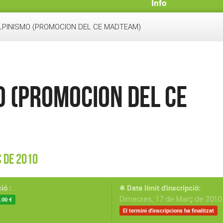
Info
 ALPINISMO (PROMOCION DEL CE MADTEAM)
MO (PROMOCION DEL CE
ç de 2010
ió :
Data límit d'inscripció:
Dimecres, 17 de Març de 2010 
.00 €
El termini d'inscripcions ha finalitzat