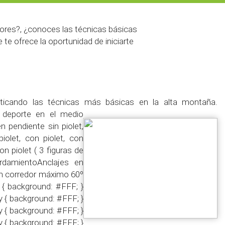
edores?, ¿conoces las técnicas básicas
te ofrece la oportunidad de iniciarte
ácticando las técnicas más básicas en la alta montaña.
e deporte en el medio
 pendiente sin piolet,
olet, con piolet, con
let ( 3 figuras de
mientoAnclajes en
un corredor máximo 60º
 { background: #FFF; }
y { background: #FFF; }
y { background: #FFF; }
y { background: #FFF; }