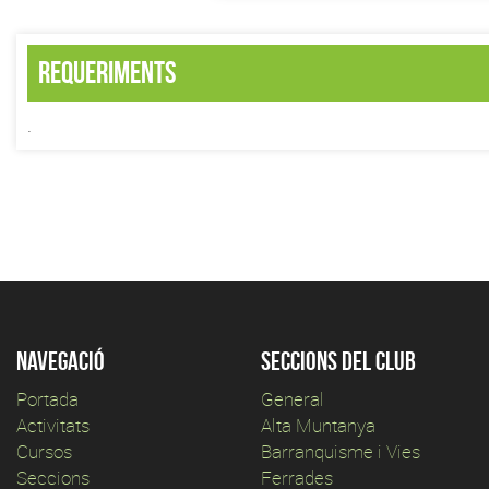
Requeriments
.
Navegació
Seccions del club
Portada
General
Activitats
Alta Muntanya
Cursos
Barranquisme i Vies
Seccions
Ferrades