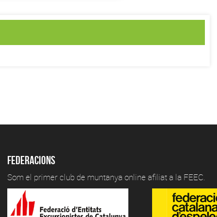
Federacions
Som el primer club de muntanya online afiliat a la FEEC.