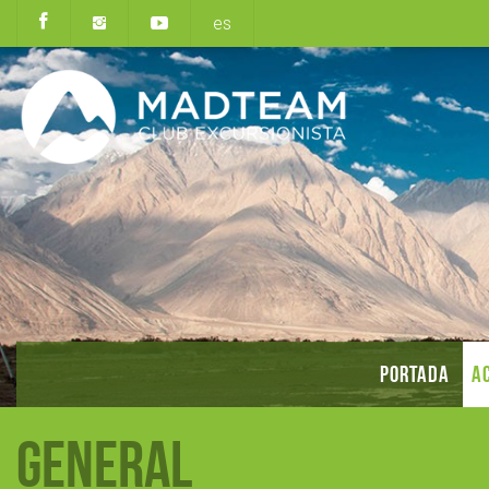
es
PORTADA
AC
General