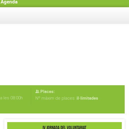
Agenda
Places:
a les 08:00h
il·limitades
Nº màxim de places:
IV Jornada del Voluntariat