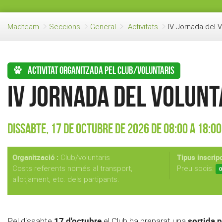
Madteam
Seccions
General
Activitats
IV Jornada del V
Activitat organitzada pel club/voluntaris
IV Jornada del Volunt
Dissabte, 17 de Octubre de 2026 de 08:00 a 18:00
Organització :
Tipus inscripc
Club/voluntaris
Costs referents només al transport,
Preu socis:
0
allotjament, etc. dels partipants.
17 d'octubre
sortida p
Pel dissabte
el Club ha preparat una