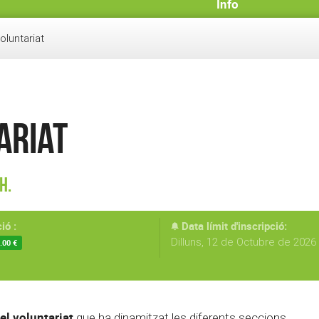
Info
oluntariat
ariat
h.
ió :
Data límit d'inscripció:
Dilluns, 12 de Octubre de 2026 
.00 €
el voluntariat
que ha dinamitzat les diferents seccions.