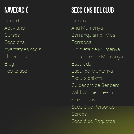
Navegació
Seccions del club
Portada
General
Activitats
Alta Muntanya
Cursos
Barranquisme i Vies
Seccions
Ferrades
Avantatges socis
Bicicleta de Muntanya
Llicències
Corredors de Muntanya
Blog
Escalada
Fes-te soci
Esqui de Muntanya
Excursionisme
Cuidadors de Senders
Wild Women Team
Secció Jove
Secció de Persones
Sordes
Secció de Raquetes