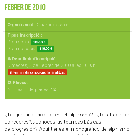
Febrer de 2010
Organització :
Guia/professional
Tipus inscripció :
Preu socis:
105.00 €
Preu no socis:
118.00 €
Data límit d'inscripció:
Dimecres, 3 de Febrer de 2010 a les 10:00h
El termini d'inscripcions ha finalitzat
Places:
12
Nº màxim de places:
¿Te gustaría iniciarte en el alpinismo?, ¿Te atraen los
corredores?, ¿conoces las técnicas básicas
de progresión? Aquí tienes el monográfico de alpinismo,