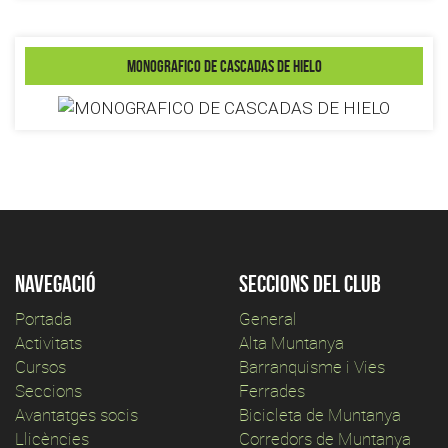
MONOGRAFICO DE CASCADAS DE HIELO
Navegació
Seccions del club
Portada
General
Activitats
Alta Muntanya
Cursos
Barranquisme i Vies
Seccions
Ferrades
Avantatges socis
Bicicleta de Muntanya
Llicències
Corredors de Muntanya