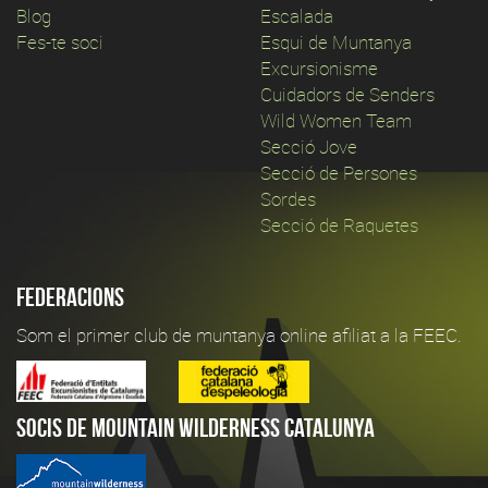
Blog
Escalada
Fes-te soci
Esqui de Muntanya
Excursionisme
Cuidadors de Senders
Wild Women Team
Secció Jove
Secció de Persones
Sordes
Secció de Raquetes
Federacions
Som el primer club de muntanya online afiliat a la FEEC.
Socis de Mountain Wilderness Catalunya