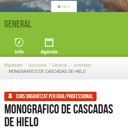
Menú
PORTADA
ACTIVITATS
General
LLICÈNCIES
RENOVACIÓ QUOTA
BLOG
QUI SOM
Info
Agenda
FES-TE SOCI
Madteam
Seccions
General
Activitats
MONOGRAFICO DE CASCADAS DE HIELO
Curs organitzat per guia/professional
MONOGRAFICO DE CASCADAS
DE HIELO