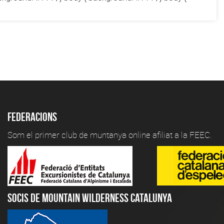
Federacions
Som el primer club de muntanya online afiliat a la FEEC.
Socis de Mountain Wilderness Catalunya