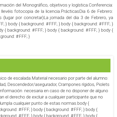
mación del Monográfico, objetivos y logística.Conferencia:
levéis fotocopia de la licencia.PrácticasDia 6 de Febrero:
s (lugar por concretar)La jornada del dia 3 de Febrero, ya
; } body { background: #FFF; } body { background: #FFF; }
y { background: #FFF; } body { background: #FFF; } body {
kground: #FFF; }
ásico de escalada.Material necesario por parte del alumno:
dad, Descendedor/asegurador, Crampones rígidos, Piolets
a información necesaria en caso de no disponer de alguno
n el derecho de excluir a cualquier participante que no
nclumpla cualquier punto de estas normas.body {
ckground: #FFF; } body { background: #FFF; } body {
ckground: #FFF; } body { background: #FFF; } body {