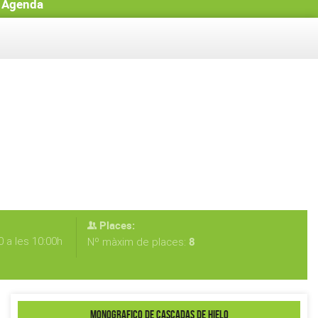
Agenda
Places:
 a les 10:00h
8
Nº màxim de places:
MONOGRAFICO DE CASCADAS DE HIELO