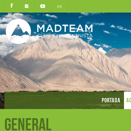
es
PORTADA
AC
General