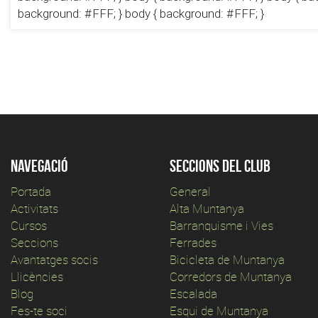
background: #FFF; } body { background: #FFF; }
Navegació
Seccions del club
Portada
General
Activitats
Alta Muntanya
Cursos
Barranquisme i Vies
Seccions
Ferrades
Avantatges socis
Bicicleta de Muntanya
Llicències
Corredors de Muntanya
Blog
Escalada
Fes-te soci
Esqui de Muntanya