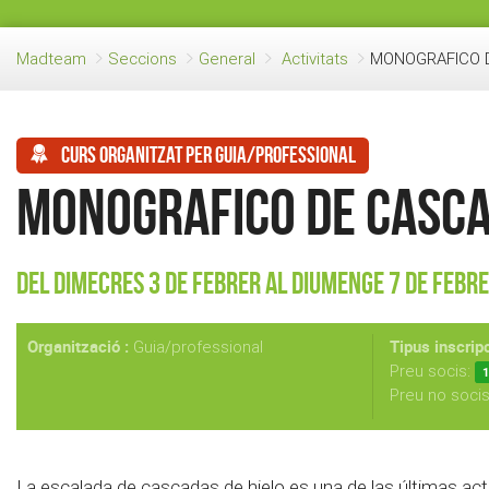
Madteam
Seccions
General
Activitats
MONOGRAFICO 
Curs organitzat per guia/professional
MONOGRAFICO DE CASCA
Del Dimecres 3 de Febrer al Diumenge 7 de Febr
Organització :
Tipus inscripc
Guia/professional
Preu socis:
1
Preu no soci
La escalada de cascadas de hielo es una de las últimas act