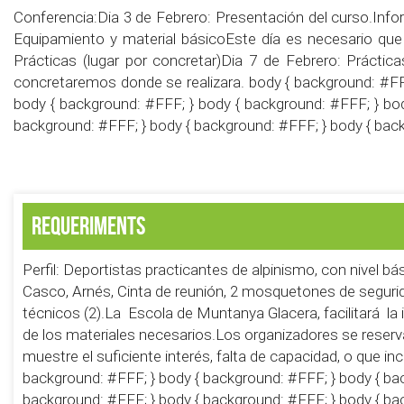
Conferencia:Dia 3 de Febrero: Presentación del curso.Infor
Equipamiento y material básicoEste día es necesario que l
Prácticas (lugar por concretar)Dia 7 de Febrero: Práctica
concretaremos donde se realizara. body { background: #FFF
body { background: #FFF; } body { background: #FFF; } bod
background: #FFF; } body { background: #FFF; } body { bac
Requeriments
Perfil: Deportistas practicantes de alpinismo, con nivel b
Casco, Arnés, Cinta de reunión, 2 mosquetones de seguri
técnicos (2).La Escola de Muntanya Glacera, facilitará l
de los materiales necesarios.Los organizadores se reserva
muestre el suficiente interés, falta de capacidad, o que i
background: #FFF; } body { background: #FFF; } body { ba
background: #FFF; } body { background: #FFF; } body { ba