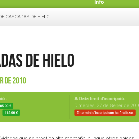
Info
DE CASCADAS DE HIELO
DAS DE HIELO
er de 2010
ió :
Data límit d'inscripció:
Dimecres, 27 de Gener de 2010
05.00 €
s:
118.00 €
El termini d'inscripcions ha finalitzat
ividades que se practica alta montaña, aunque otros países