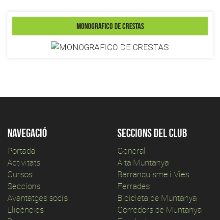
MONOGRAFICO DE CRESTAS
Navegació
Seccions del club
Portada
General
Activitats
Alta Muntanya
Cursos
Barranquisme i Vies
Seccions
Ferrades
Avantatges socis
Bicicleta de Muntanya
Llicències
Corredors de Muntanya