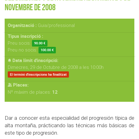
Novembre de 2008
Organització :
Guia/professional
Tipus inscripció :
Preu socis:
90.00 €
Preu no socis:
100.00 €
Data límit d'inscripció:
Dimecres, 29 de Octubre de 2008 a les 10:00h
El termini d'inscripcions ha finalitzat
Places:
12
Nº màxim de places:
Dar a conocer esta especialidad del progresión típica de
alta montaña, prácticando las técnicas más básicas de
este tipo de progresión.