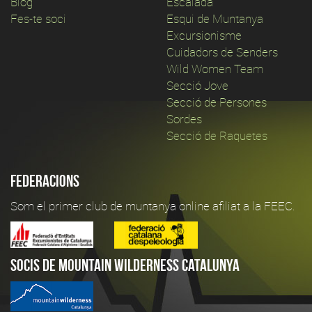
Blog
Escalada
Fes-te soci
Esqui de Muntanya
Excursionisme
Cuidadors de Senders
Wild Women Team
Secció Jove
Secció de Persones
Sordes
Secció de Raquetes
Federacions
Som el primer club de muntanya online afiliat a la FEEC.
Socis de Mountain Wilderness Catalunya