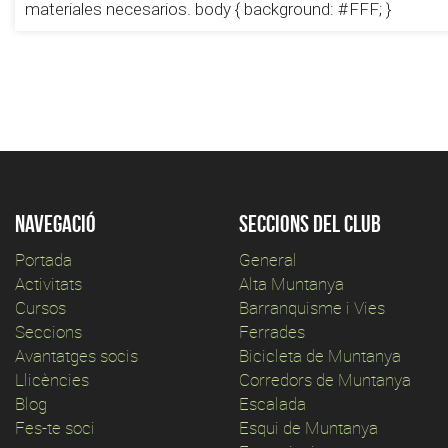
materiales necesarios. body { background: #FFF; }
Navegació
Seccions del club
Portada
General
Activitats
Alta Muntanya
Cursos
Barranquisme i Vies
Seccions
Ferrades
Avantatges socis
Bicicleta de Muntanya
Llicències
Corredors de Muntanya
Blog
Escalada
Fes-te soci
Esqui de Muntanya