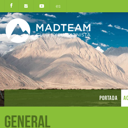
es
PORTADA
AC
General