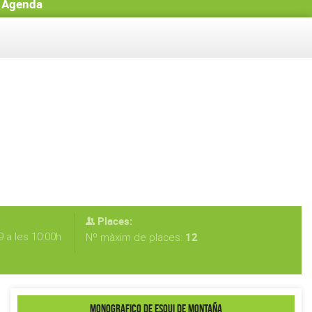
Agenda
Places:
 a les 10:00h
12
Nº màxim de places:
MONOGRAFICO DE ESQUI DE MONTAÑA