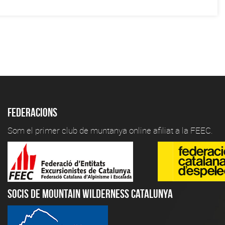
Federacions
Som el primer club de muntanya online afiliat a la FEEC.
Socis de Mountain Wilderness Catalunya