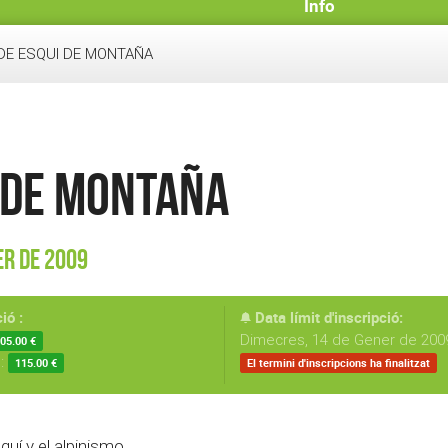
Info
DE ESQUI DE MONTAÑA
 DE MONTAÑA
er de 2009
ió :
Data límit d'inscripció:
Dimecres, 14 de Gener de 2009
05.00 €
s:
115.00 €
El termini d'inscripcions ha finalitzat
uí y el alpinismo.