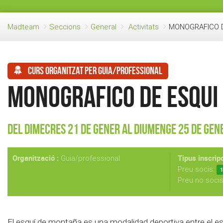
Madteam
Seccions
General
Activitats
MONOGRAFICO 
Curs organitzat per guia/professional
MONOGRAFICO DE ESQUI
Del Dimecres 21 de Gener al Diumenge 25 de Gen
Organització :
Tipus inscripc
Guia/professional
Preu socis:
1
Preu no soci
El esquí de montaña es una modalidad deportiva entre el esq