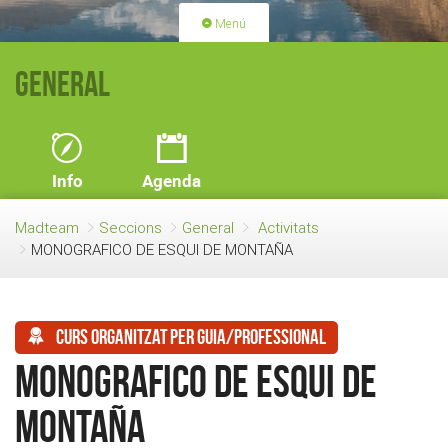
Menú
PORTADA
ACTIVITATS
General
LLICÈNCIES
RENOVACIÓ QUOTA
BLOG
QUI SOM
Info
Agenda
FES-TE SOCI
Madteam
Seccions
General
Activitats
MONOGRAFICO DE ESQUI DE MONTAÑA
Curs organitzat per guia/professional
MONOGRAFICO DE ESQUI DE
MONTAÑA