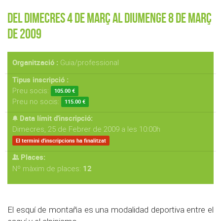
Del Dimecres 4 de Març al Diumenge 8 de Març
de 2009
Organització :
Guia/professional
Tipus inscripció :
Preu socis:
105.00 €
Preu no socis:
115.00 €
Data límit d'inscripció:
Dimecres, 25 de Febrer de 2009 a les 10:00h
El termini d'inscripcions ha finalitzat
Places:
12
Nº màxim de places:
El esquí de montaña es una modalidad deportiva entre el