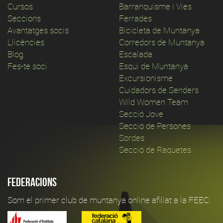
Cursos
Barranquisme i Vies
Seccions
Ferrades
Avantatges socis
Bicicleta de Muntanya
Llicències
Corredors de Muntanya
Blog
Escalada
Fes-te soci
Esqui de Muntanya
Excursionisme
Cuidadors de Senders
Wild Women Team
Secció Jove
Secció de Persones
Sordes
Secció de Raquetes
Federacions
Som el primer club de muntanya online afiliat a la FEEC.