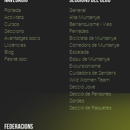
Portada
General
Activitats
Alta Muntanya
Cursos
Barranquisme i Vies
Seccions
Ferrades
Avantatges socis
Bicicleta de Muntanya
Llicències
Corredors de Muntanya
Blog
Escalada
Fes-te soci
Esqui de Muntanya
Excursionisme
Cuidadors de Senders
Wild Women Team
Secció Jove
Secció de Persones
Sordes
Secció de Raquetes
Federacions