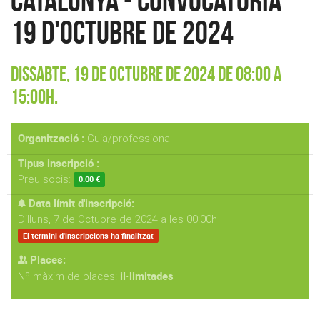
Catalunya - Convocatòria
19 d'octubre de 2024
Dissabte, 19 de Octubre de 2024 de 08:00 a
15:00h.
Organització :
Guia/professional
Tipus inscripció :
Preu socis:
0.00 €
Data límit d'inscripció:
Dilluns, 7 de Octubre de 2024 a les 00:00h
El termini d'inscripcions ha finalitzat
Places:
il·limitades
Nº màxim de places: