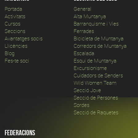
Portada
General
Activitats
Alta Muntanya
Cursos
Barranquisme i Vies
Seccions
Ferrades
Avantatges socis
Bicicleta de Muntanya
Llicències
Corredors de Muntanya
Blog
Escalada
Fes-te soci
Esqui de Muntanya
Excursionisme
Cuidadors de Senders
Wild Women Team
Secció Jove
Secció de Persones
Sordes
Secció de Raquetes
Federacions