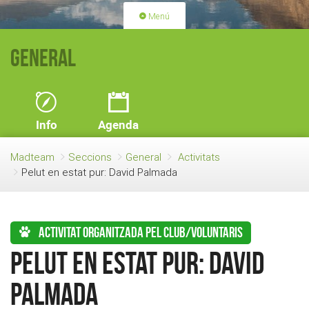
Menú
PORTADA
ACTIVITATS
General
LLICÈNCIES
RENOVACIÓ QUOTA
BLOG
QUI SOM
Info
Agenda
FES-TE SOCI
Madteam
Seccions
General
Activitats
Pelut en estat pur: David Palmada
Activitat organitzada pel club/voluntaris
Pelut en estat pur: David
Palmada