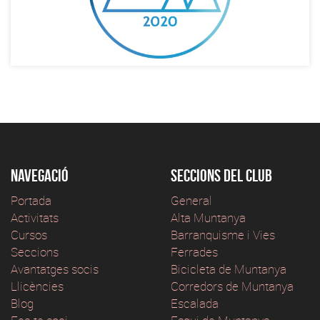
Navegació
Seccions del club
Portada
General
Activitats
Alta Muntanya
Cursos
Barranquisme i Vies
Seccions
Ferrades
Avantatges socis
Bicicleta de Muntanya
Llicències
Corredors de Muntanya
Blog
Escalada