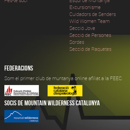
Fes-te soci
Esqui de Muntanya
Excursionisme
Cuidadors de Senders
Wild Women Team
Secció Jove
Secció de Persones
Sordes
Secció de Raquetes
Federacions
Som el primer club de muntanya online afiliat a la FEEC.
Socis de Mountain Wilderness Catalunya