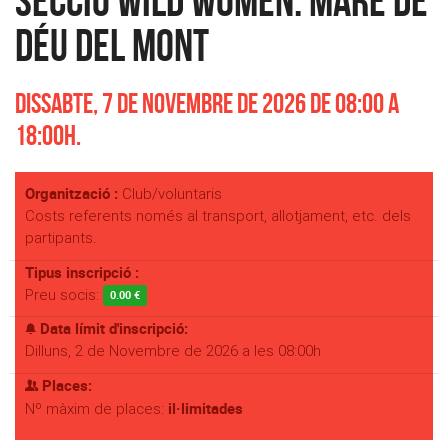
secció Wild Women: Mare de
Déu del Mont
Dissabte, 7 de Novembre de 2026 de 08:00 a
18:00h.
Organització :
Club/voluntaris
Costs referents només al transport, allotjament, etc. dels
partipants.
Tipus inscripció :
Preu socis:
0.00 €
Data límit d'inscripció:
Dilluns, 2 de Novembre de 2026 a les 08:00h
Places:
il·limitades
Nº màxim de places: