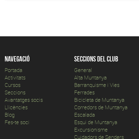
Navegació
Seccions del club
Portada
General
Activitats
Alta Muntanya
Cursos
Barranquisme i Vies
Seccions
Ferrades
Avantatges socis
Bicicleta de Muntanya
Llicències
Corredors de Muntanya
Blog
Escalada
Fes-te soci
Esqui de Muntanya
Excursionisme
Cuidadors de Senders