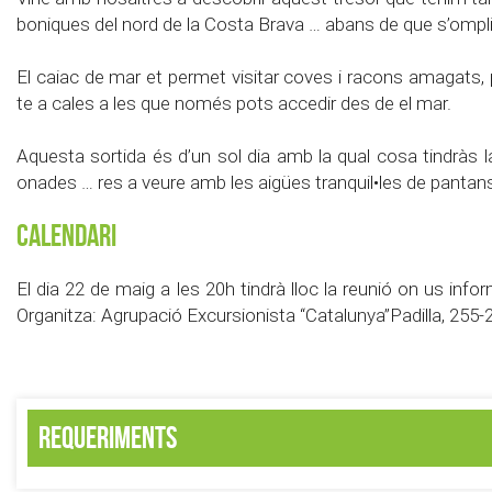
boniques del nord de la Costa Brava … abans de que s’omplin 
El caiac de mar et permet visitar coves i racons amagats,
te a cales a les que només pots accedir des de el mar.
Aquesta sortida és d’un sol dia amb la qual cosa tindràs 
onades … res a veure amb les aigües tranquil•les de pantans 
Calendari
El dia 22 de maig a les 20h tindrà lloc la reunió on us info
Organitza: Agrupació Excursionista “Catalunya”Padilla, 255
Requeriments