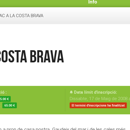
Info
IAC A LA COSTA BRAVA
 COSTA BRAVA
ió :
Data límit d'inscripció:
Dissabte, 17 de Maig de 2008 a
5.00 €
s:
65.00 €
El termini d'inscripcions ha finalitzat
 a prop de casa nostra. Gaudeix del mar i de les cales més