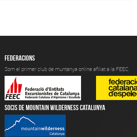
Federacions
Som el primer club de muntanya online afiliat a la FEEC.
Socis de Mountain Wilderness Catalunya