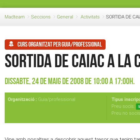
Madteam
Seccions
General
Activitats
SORTIDA DE CA
Curs organitzat per guia/professional
SORTIDA DE CAIAC A LA
Dissabte, 24 de Maig de 2008 de 10:00 a 17:00h.
Organització :
Tipus inscripc
Guia/professional
Preu socis:
5
Preu no soci
Vine amb nosaltres a descobrir aquest tresor que tenim tan