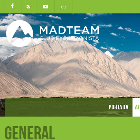
es
PORTADA
AC
General