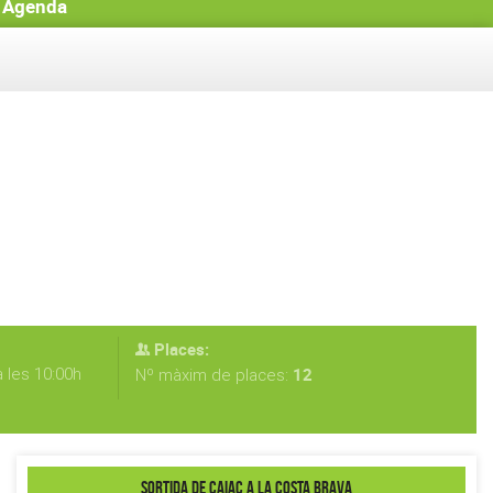
Agenda
Places:
 les 10:00h
12
Nº màxim de places:
SORTIDA DE CAIAC A LA COSTA BRAVA