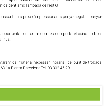
de gent amb l’arribada de l’estiu!
 passar ben a prop d’impressionants penya-segats i banyar-
la oportunitat de tastar com es comporta el caiac amb les
i rius!
rmarem del material necessari, horaris i del punt de trobada.
-263 1a Planta BarcelonaTel. 93 302 45 29