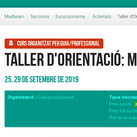
Madteam
Seccions
Excursionisme
Activitats
Taller d'O
Curs organitzat per guia/professional
Taller d'Orientació: m
25, 29 de setembre de 2019
Organització :
Tipus inscripc
Guia/professional
Preu socis:
2
Preu no soci
(Pot variar sego