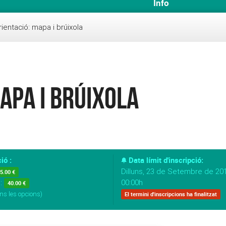
Info
rientació: mapa i brúixola
apa i brúixola
ió :
Data límit d'inscripció:
Dilluns, 23 de Setembre de 201
5.00 €
s:
00:00h
40.00 €
ns les opcions)
El termini d'inscripcions ha finalitzat