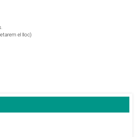
s.
etarem el lloc)