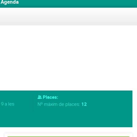
Agenda
Places:
9 a les
12
Nº màxim de places: