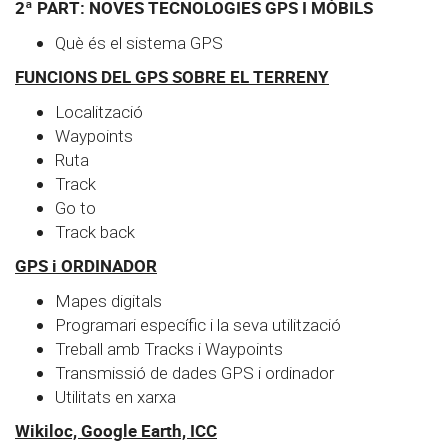
2ª PART: NOVES TECNOLOGIES GPS I MÒBILS
Què és el sistema GPS
FUNCIONS DEL GPS SOBRE EL TERRENY
Localització
Waypoints
Ruta
Track
Go to
Track back
GPS i ORDINADOR
Mapes digitals
Programari específic i la seva utilització
Treball amb Tracks i Waypoints
Transmissió de dades GPS i ordinador
Utilitats en xarxa
Wikiloc, Google Earth, ICC