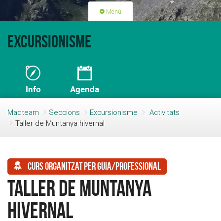
Menú
PORTADA
ACTIVITATS
Excursionisme
LLICÈNCIES
RENOVACIÓ QUOTA
BLOG
QUI SOM
Info
Agenda
FES-TE SOCI
Madteam
Seccions
Excursionisme
Activitats
Taller de Muntanya hivernal
Curs organitzat per guia/professional
Taller de Muntanya
hivernal