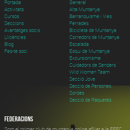
Portada
General
Activitats
Alta Muntanya
Cursos
Barranquisme i Vies
Seccions
Ferrades
Avantatges socis
Bicicleta de Muntanya
Llicències
Corredors de Muntanya
Blog
Escalada
Fes-te soci
Esqui de Muntanya
Excursionisme
Cuidadors de Senders
Wild Women Team
Secció Jove
Secció de Persones
Sordes
Secció de Raquetes
Federacions
Som el primer club de muntanya online afiliat a la FEEC.