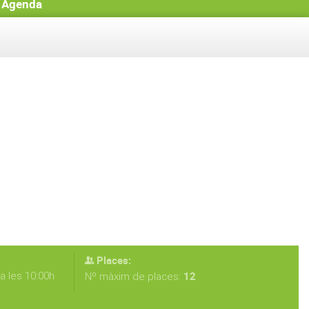
Agenda
Places:
a les 10:00h
12
Nº màxim de places: