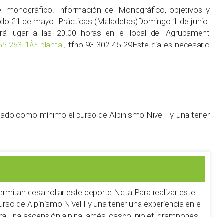
 monográfico. Información del Monográfico, objetivos y
ado 31 de mayo: Prácticas (Maladetas)Domingo 1 de junio:
á lugar a las 20.00 horas en el local del Agrupament
255-263 1Âª planta
, tfno.93 302 45 29Este día es necesario
izado como mínimo el curso de Alpinismo Nivel I y una tener
ermitan desarrollar este deporte.Nota:Para realizar este
rso de Alpinismo Nivel I y una tener una experiencia en el
ra una ascensión alpina, arnés, casco, piolet, grampones,