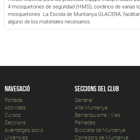
4 mosquetones de seguridad (HMS), cordinos de varias lon
mosquetones .La Escola de Muntanya GLACERA, facilitará
alguno de los materiales necesarios.
Navegació
Seccions del club
Portada
General
Activitats
Alta Muntanya
Cursos
Barranquisme i Vies
Seccions
Ferrades
Avantatges socis
Bicicleta de Muntanya
Llicències
Corredors de Muntanya