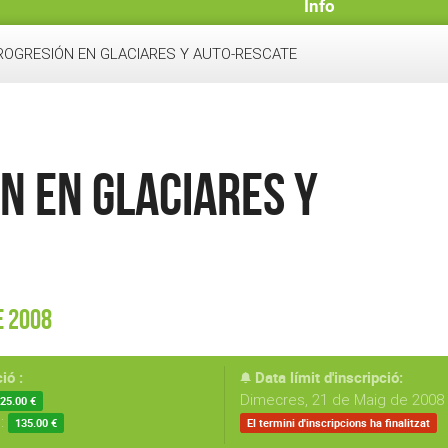
Info
ROGRESIÓN EN GLACIARES Y AUTO-RESCATE
N EN GLACIARES Y
e 2008
ió :
Data límit d'inscripció:
Dimecres, 21 de Maig de 2008 
25.00 €
s:
135.00 €
El termini d'inscripcions ha finalitzat