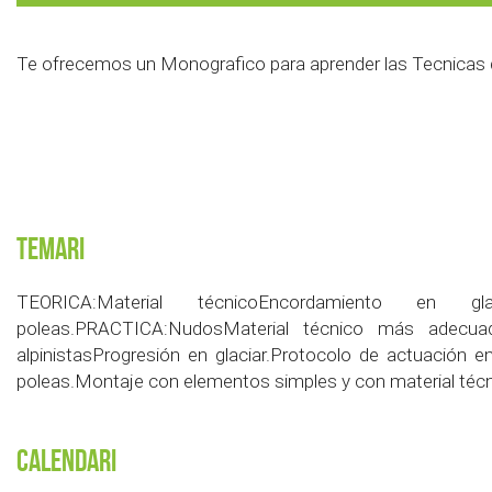
Te ofrecemos un Monografico para aprender las Tecnicas d
Temari
TEORICA:Material técnicoEncordamiento en 
poleas.PRACTICA:NudosMaterial técnico más adecuad
alpinistasProgresión en glaciar.Protocolo de actuación e
poleas.Montaje con elementos simples y con material técn
Calendari