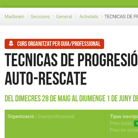
Madteam
Seccions
General
Activitats
TECNICAS DE P
Curs organitzat per guia/professional
TECNICAS DE PROGRESIÓ
AUTO-RESCATE
Del Dimecres 28 de Maig al Diumenge 1 de Juny d
Organització :
Tipus inscripc
Guia/professional
Preu socis:
1
Preu no soci