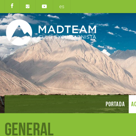
es
PORTADA
AC
General