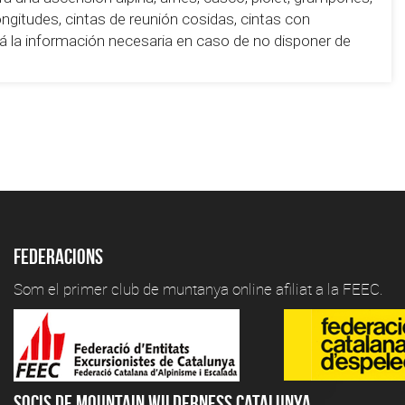
gitudes, cintas de reunión cosidas, cintas con
 la información necesaria en caso de no disponer de
Federacions
Som el primer club de muntanya online afiliat a la FEEC.
Socis de Mountain Wilderness Catalunya