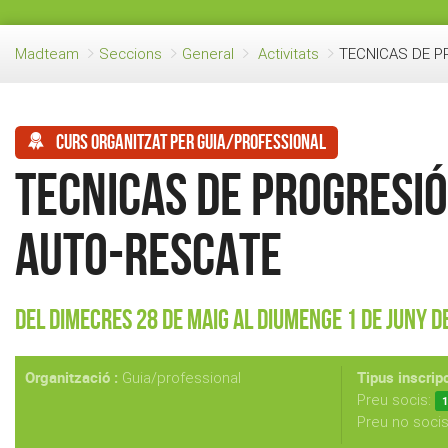
Madteam
Seccions
General
Activitats
TECNICAS DE P
Curs organitzat per guia/professional
TECNICAS DE PROGRESIÓ
AUTO-RESCATE
Del Dimecres 28 de Maig al Diumenge 1 de Juny d
Organització :
Tipus inscripc
Guia/professional
Preu socis:
1
Preu no soci