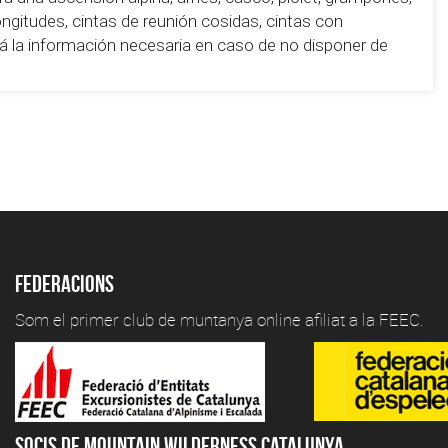
gitudes, cintas de reunión cosidas, cintas con
 la información necesaria en caso de no disponer de
Federacions
Som el primer club de muntanya online afiliat a la FEEC.
Socis de Mountain Wilderness Catalunya