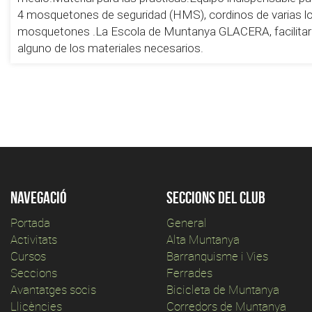
4 mosquetones de seguridad (HMS), cordinos de varias lon
mosquetones .La Escola de Muntanya GLACERA, facilitará
alguno de los materiales necesarios.
Navegació
Seccions del club
Portada
General
Activitats
Alta Muntanya
Cursos
Barranquisme i Vies
Seccions
Ferrades
Avantatges socis
Bicicleta de Muntanya
Llicències
Corredors de Muntanya