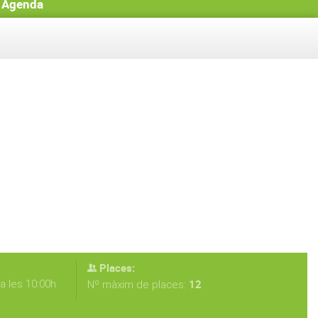
Agenda
Places:
a les 10:00h
12
Nº màxim de places: