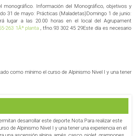
 monográfico. Información del Monográfico, objetivos y
ado 31 de mayo: Prácticas (Maladetas)Domingo 1 de junio:
á lugar a las 20.00 horas en el local del Agrupament
255-263 1Âª planta
, tfno.93 302 45 29Este día es necesario
izado como mínimo el curso de Alpinismo Nivel I y una tener
ermitan desarrollar este deporte.Nota:Para realizar este
rso de Alpinismo Nivel I y una tener una experiencia en el
ra una ascensión alpina, arnés, casco, piolet, grampones,