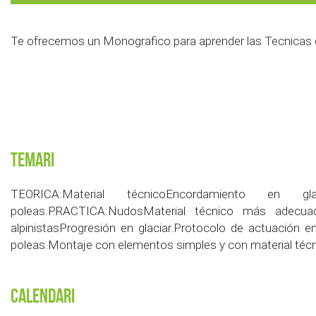
Te ofrecemos un Monografico para aprender las Tecnicas d
Temari
TEORICA:Material técnicoEncordamiento en 
poleas.PRACTICA:NudosMaterial técnico más adecuad
alpinistasProgresión en glaciar.Protocolo de actuación e
poleas.Montaje con elementos simples y con material técn
Calendari