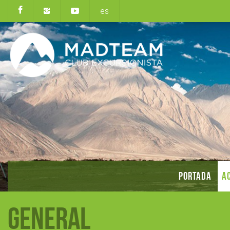
es
PORTADA
AC
General