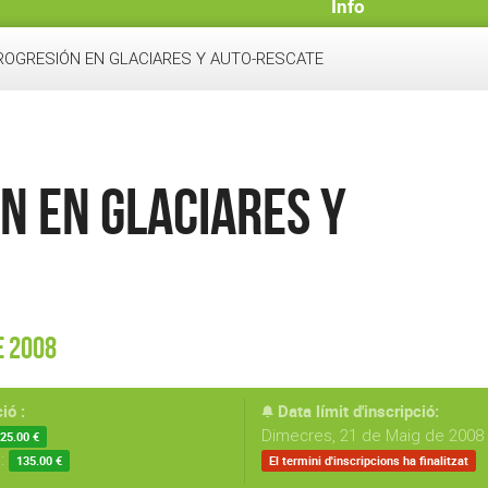
Info
ROGRESIÓN EN GLACIARES Y AUTO-RESCATE
N EN GLACIARES Y
e 2008
ió :
Data límit d'inscripció:
Dimecres, 21 de Maig de 2008 
25.00 €
s:
135.00 €
El termini d'inscripcions ha finalitzat