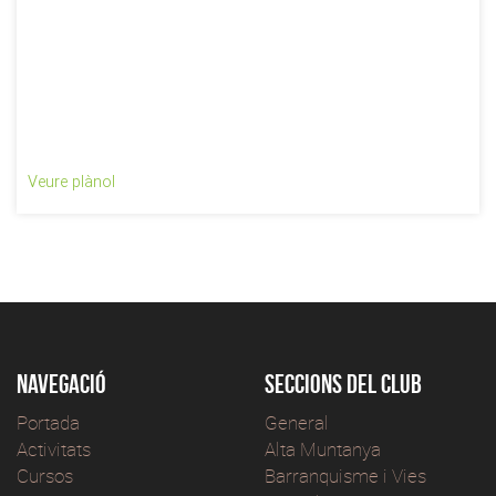
Veure plànol
Navegació
Seccions del club
Portada
General
Activitats
Alta Muntanya
Cursos
Barranquisme i Vies