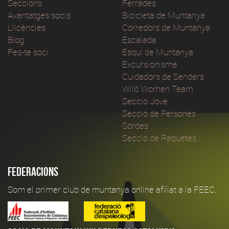
Seccions
Ferrades
Avantatges socis
Bicicleta de Muntanya
Llicències
Corredors de Muntanya
Blog
Escalada
Fes-te soci
Esqui de Muntanya
Excursionisme
Cuidadors de Senders
Wild Women Team
Secció Jove
Secció de Persones
Sordes
Secció de Raquetes
Federacions
Som el primer club de muntanya online afiliat a la FEEC.