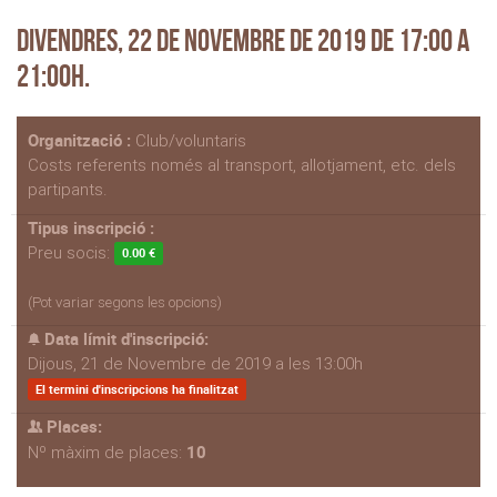
Divendres, 22 de Novembre de 2019 de 17:00 a
21:00h.
Organització :
Club/voluntaris
Costs referents només al transport, allotjament, etc. dels
partipants.
Tipus inscripció :
Preu socis:
0.00 €
(Pot variar segons les opcions)
Data límit d'inscripció:
Dijous, 21 de Novembre de 2019 a les 13:00h
El termini d'inscripcions ha finalitzat
Places:
10
Nº màxim de places: