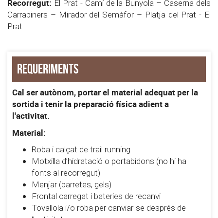
Recorregut:
El Prat - Camí de la Bunyola – Caserna dels
Carrabiners – Mirador del Semàfor – Platja del Prat - El
Prat
Requeriments
Cal ser autònom, portar el material adequat per la
sortida i tenir la preparació física adient a
l'activitat.
Material:
Roba i calçat de trail running
Motxilla d’hidratació o portabidons (no hi ha
fonts al recorregut)
Menjar (barretes, gels)
Frontal carregat i bateries de recanvi
Tovallola i/o roba per canviar-se després de