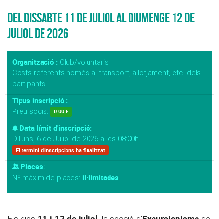
Del Dissabte 11 de Juliol al Diumenge 12 de
Juliol de 2026
Organització :
Club/voluntaris
Costs referents només al transport, allotjament, etc. dels
partipants.
Tipus inscripció :
Preu socis:
0.00 €
Data límit d'inscripció:
Dilluns, 6 de Juliol de 2026 a les 08:00h
El termini d'inscripcions ha finalitzat
Places:
il·limitades
Nº màxim de places:
11 i 12 de juliol
Excursionisme
Els dies
, la secció d'
del