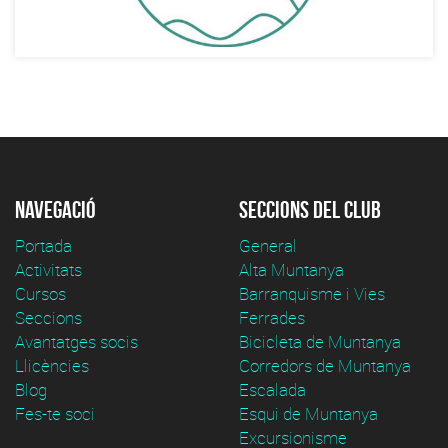
Navegació
Seccions del club
Portada
General
Activitats
Alta Muntanya
Cursos
Barranquisme i Vies
Seccions
Ferrades
Avantatges socis
Bicicleta de Muntanya
Llicències
Corredors de Muntanya
Blog
Escalada
Fes-te soci
Esqui de Muntanya
Excursionisme