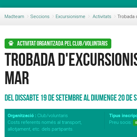
Madteam
Seccions
Excursionisme
Activitats
Trobada d
Activitat organitzada pel club/voluntaris
Trobada d'Excursioni
Mar
Del Dissabte 19 de Setembre al Diumenge 20 de 
Organització :
Tipus inscripc
Club/voluntaris
Costs referents només al transport,
Preu socis:
0
allotjament, etc. dels partipants.