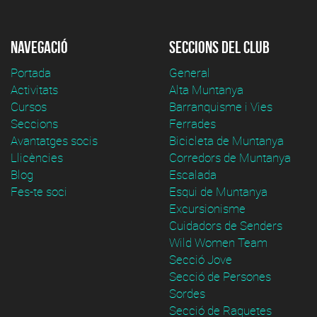
Navegació
Seccions del club
Portada
General
Activitats
Alta Muntanya
Cursos
Barranquisme i Vies
Seccions
Ferrades
Avantatges socis
Bicicleta de Muntanya
Llicències
Corredors de Muntanya
Blog
Escalada
Fes-te soci
Esqui de Muntanya
Excursionisme
Cuidadors de Senders
Wild Women Team
Secció Jove
Secció de Persones
Sordes
Secció de Raquetes