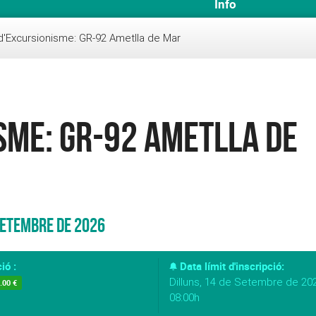
Info
'Excursionisme: GR-92 Ametlla de Mar
sme: GR-92 Ametlla de
Setembre de 2026
ió :
Data límit d'inscripció:
Dilluns, 14 de Setembre de 202
.00 €
08:00h