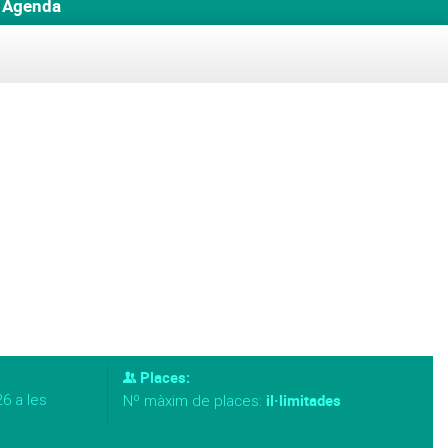
Agenda
Places:
6 a les
il·limitades
Nº màxim de places: