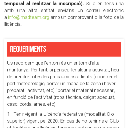
temporal al realitzar la inscripció).
Si ja en tens una
amb una altra entitat envia'ns un correu electrònic
a
info@madteam.org
amb un comprovant o la foto de la
llicència.
Requeriments
Us recordem que l'entorn és un entorn d'alta
muntanya. Per tant, si penseu fer alguna activitat, heu
de prendre totes les precaucions adients (conèixer el
part meteorològic, portar un mapa de la zona i haver
preparat l'activitat, etc) i portar el material necessari,
en funció de l'activitat (roba tècnica, calçat adequat,
casc, corda, arnes, etc).
1 - Tenir vigent la Llicència federativa (modalitat C o
superior) vigent pel 2020. En cas de no tenir-ne el Club
et facilitara una llicència temporal pel cap de setmana