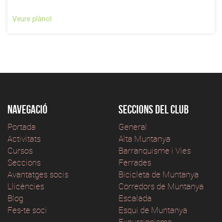
Veure plànol
Navegació
Seccions del club
Portada
General
Activitats
Alta Muntanya
Cursos
Barranquisme i Vies
Seccions
Ferrades
Avantatges socis
Bicicleta de Muntanya
Llicències
Corredors de Muntanya
Blog
Escalada
Fes-te soci
Esqui de Muntanya
Excursionisme