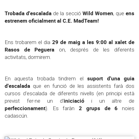
Trobada d'escalada
Wild Women
ens
de la secció
, que
estrenem oficialment al C.E. MadTeam!
29 de maig a les 9:00 al xalet de
Ens trobarem el dia
Rasos de Peguera
on, després de les diferents
activitats, dormirem.
suport d'una guia
En aquesta trobada tindrem el
d'escalada
que en funció de les assistents farà dos
cursos d'escalada de diferents nivells (en principi està
iniciació
previst fer-ne un d'
i un altre de
perfeccionament
2 grups de 6
). Es faràn
noies
cadascún.