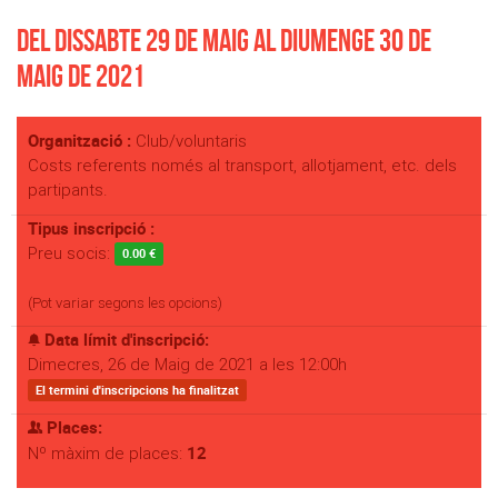
Del Dissabte 29 de Maig al Diumenge 30 de
Maig de 2021
Organització :
Club/voluntaris
Costs referents només al transport, allotjament, etc. dels
partipants.
Tipus inscripció :
Preu socis:
0.00 €
(Pot variar segons les opcions)
Data límit d'inscripció:
Dimecres, 26 de Maig de 2021 a les 12:00h
El termini d'inscripcions ha finalitzat
Places:
12
Nº màxim de places: