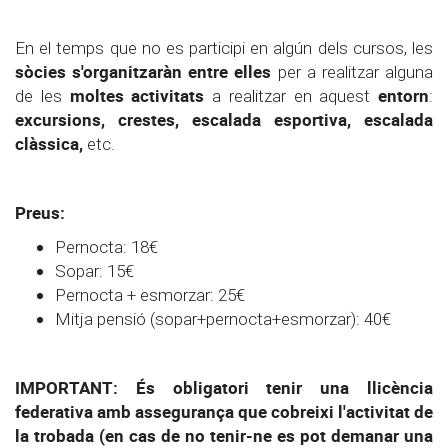
En el temps que no es participi en algún dels cursos, les
sòcies s'organitzaràn entre elles
per a realitzar alguna
moltes activitats
entorn
de les
a realitzar en aquest
:
excursions, crestes, escalada esportiva, escalada
clàssica,
etc.
Preus:
Pernocta: 18€
Sopar: 15€
Pernocta + esmorzar: 25€
Mitja pensió (sopar+pernocta+esmorzar): 40€
IMPORTANT: És obligatori tenir una llicència
federativa amb assegurança que cobreixi l'activitat de
la trobada (en cas de no tenir-ne es pot demanar una