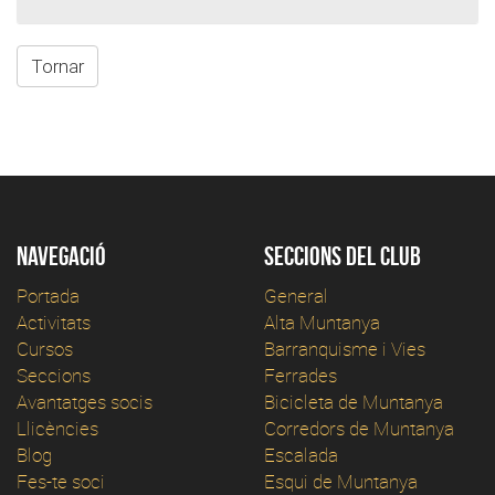
Tornar
Navegació
Seccions del club
Portada
General
Activitats
Alta Muntanya
Cursos
Barranquisme i Vies
Seccions
Ferrades
Avantatges socis
Bicicleta de Muntanya
Llicències
Corredors de Muntanya
Blog
Escalada
Fes-te soci
Esqui de Muntanya