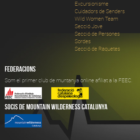
Excursionisme
Cuidadors de Senders
Wild Women Team
Secció Jove
Secció de Persones
Sordes
Secció de Raquetes
Federacions
Som el primer club de muntanya online afiliat a la FEEC.
Socis de Mountain Wilderness Catalunya