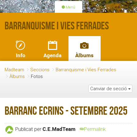
Menú
PORTADA
ACTIVITATS
Barranquisme i Vies Ferrades
LLICÈNCIES
RENOVACIÓ QUOTA
BLOG
QUI SOM
Info
Agenda
Àlbums
FES-TE SOCI
Madteam
Seccions
Barranquisme i Vies Ferrades
Àlbums
Fotos
Canviar de secció
Barranc Ecrins - Setembre 2025
C.E.MadTeam
Publicat per
Permalink