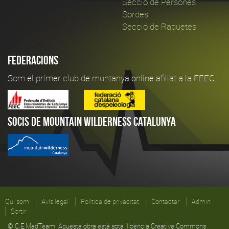
Secció de Persones
Sordes
Secció de Raquetes
Federacions
Som el primer club de muntanya online afiliat a la FEEC.
Socis de Mountain Wilderness Catalunya
Qui som
Avís legal
Política de privacitat
Contactar
Admin
Sortir
© C.E.MadTeam. Aquesta obra està sota llicència Creative Commons