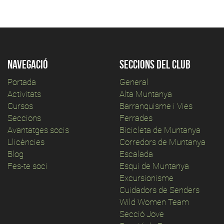
Navegació
Seccions del club
Portada
General
Activitats
Alta Muntanya
Cursos
Barranquisme i Vies
Seccions
Ferrades
Avantatges socis
Bicicleta de Muntanya
Llicències
Corredors de Muntanya
Blog
Escalada
Fes-te soci
Esqui de Muntanya
Excursionisme
Cuidadors de Senders
Wild Women Team
Secció Jove