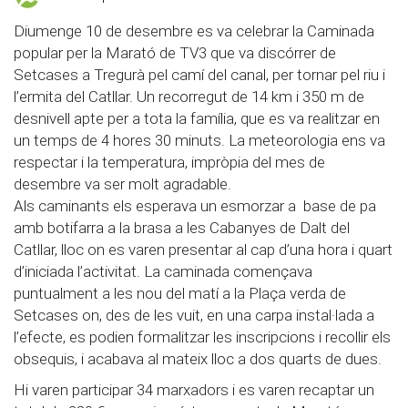
Diumenge 10 de desembre es va celebrar la Caminada
popular per la Marató de TV3 que va discórrer de
Setcases a Tregurà pel camí del canal, per tornar pel riu i
l’ermita del Catllar. Un recorregut de 14 km i 350 m de
desnivell apte per a tota la família, que es va realitzar en
un temps de 4 hores 30 minuts. La meteorologia ens va
respectar i la temperatura, impròpia del mes de
desembre va ser molt agradable.
Als caminants els esperava un esmorzar a base de pa
amb botifarra a la brasa a les Cabanyes de Dalt del
Catllar, lloc on es varen presentar al cap d’una hora i quart
d’iniciada l’activitat. La caminada començava
puntualment a les nou del matí a la Plaça verda de
Setcases on, des de les vuit, en una carpa instal·lada a
l’efecte, es podien formalitzar les inscripcions i recollir els
obsequis, i acabava al mateix lloc a dos quarts de dues.
Hi varen participar 34 marxadors i es varen recaptar un