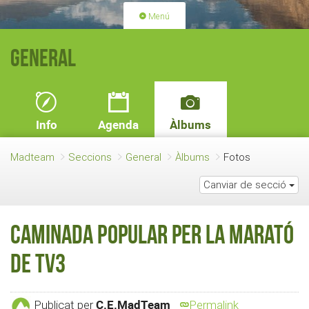
Menú
PORTADA
ACTIVITATS
General
LLICÈNCIES
RENOVACIÓ QUOTA
BLOG
QUI SOM
Info
Agenda
Àlbums
FES-TE SOCI
Madteam
Seccions
General
Àlbums
Fotos
Canviar de secció
Caminada Popular per la Marató
de TV3
C.E.MadTeam
Publicat per
Permalink