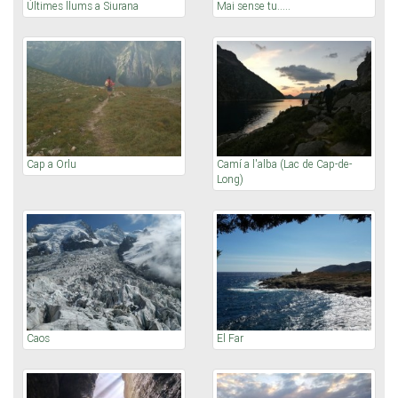
Últimes llums a Siurana
Mai sense tu.....
Cap a Orlu
Camí a l'alba (Lac de Cap-de-
Long)
Caos
El Far