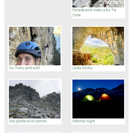
Ferrada amb vistes a les Tre
Cime
Viu l'estiu amb estil
Lluita d’estiu
Una piedra en el camino
Infiernos night