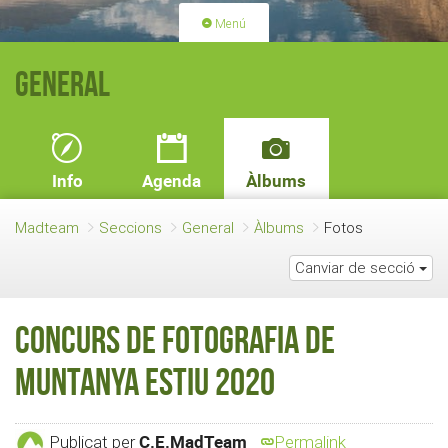
Menú
PORTADA
ACTIVITATS
General
LLICÈNCIES
RENOVACIÓ QUOTA
BLOG
QUI SOM
Info
Agenda
Àlbums
FES-TE SOCI
Madteam
Seccions
General
Àlbums
Fotos
Canviar de secció
Concurs de fotografia de
Muntanya estiu 2020
C.E.MadTeam
Publicat per
Permalink