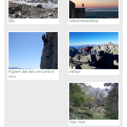
EBC
solitud meravellosa
Pujarem dalt dels cims amb el
Alehop!
cor a...
Vida i mort