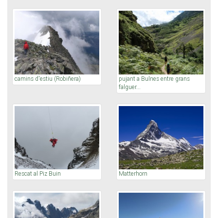
camins d'estiu (Robiñera)
pujant a Bulnes entre grans
falguer...
Rescat al Piz Buin
Matterhorn