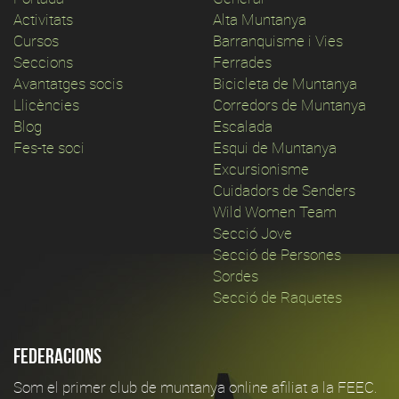
Activitats
Alta Muntanya
Cursos
Barranquisme i Vies
Seccions
Ferrades
Avantatges socis
Bicicleta de Muntanya
Llicències
Corredors de Muntanya
Blog
Escalada
Fes-te soci
Esqui de Muntanya
Excursionisme
Cuidadors de Senders
Wild Women Team
Secció Jove
Secció de Persones
Sordes
Secció de Raquetes
Federacions
Som el primer club de muntanya online afiliat a la FEEC.