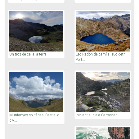
Un tros de cel a la terra
Lac Redon de camí al Tuc deth
Port...
Muntanyes solitàries. Castiello
Iniciant el dia a Certascan
d’A...