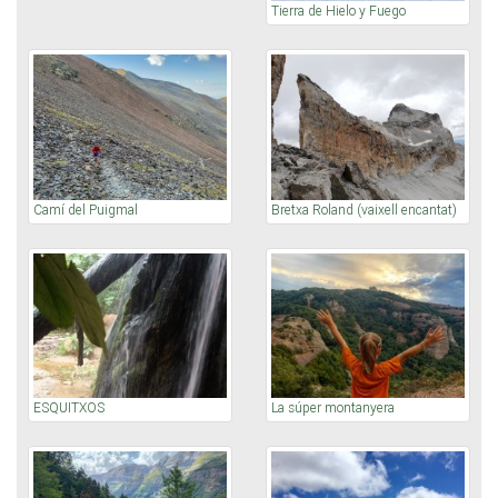
Tierra de Hielo y Fuego
Camí del Puigmal
Bretxa Roland (vaixell encantat)
ESQUITXOS
La súper montanyera