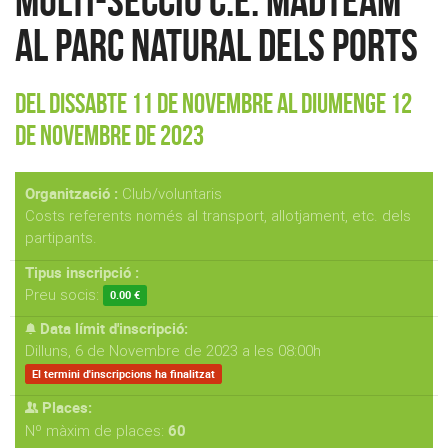
Multi-Secció C.E. MadTeam
al Parc Natural dels Ports
Del Dissabte 11 de Novembre al Diumenge 12
de Novembre de 2023
Organització :
Club/voluntaris
Costs referents només al transport, allotjament, etc. dels
partipants.
Tipus inscripció :
Preu socis:
0.00 €
Data límit d'inscripció:
Dilluns, 6 de Novembre de 2023 a les 08:00h
El termini d'inscripcions ha finalitzat
Places:
60
Nº màxim de places: