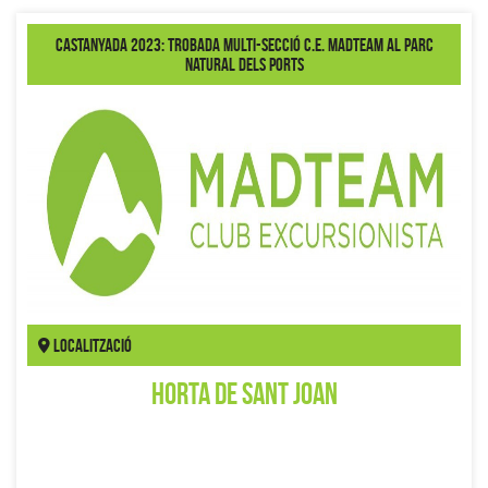
Castanyada 2023: Trobada Multi-Secció C.E. MadTeam al Parc
Natural dels Ports
Localització
Horta de Sant Joan