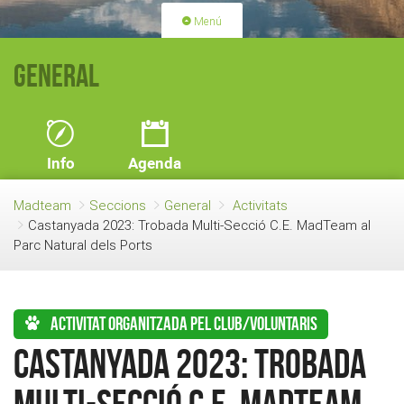
Menú
PORTADA
ACTIVITATS
General
LLICÈNCIES
RENOVACIÓ QUOTA
BLOG
QUI SOM
Info
Agenda
FES-TE SOCI
Madteam
Seccions
General
Activitats
Castanyada 2023: Trobada Multi-Secció C.E. MadTeam al
Parc Natural dels Ports
Activitat organitzada pel club/voluntaris
Castanyada 2023: Trobada