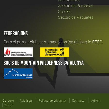
Secció de Persones
Sordes
Secció de Raquetes
Federacions
Som el primer club de muntanya online afiliat a la FEEC.
Socis de Mountain Wilderness Catalunya
Qui som
Avís legal
Política de privacitat
Contactar
Admin
Sortir