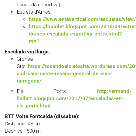
escalada esportiva)
Estrets d'Arnes:
https://www.enlavertical.com/escuelas/view
https://lopiolet.blogspot.com/2010/09/estret
darnes-escalada-esportiva-ports.html?
m=1
Escalada via llarga:
Gronsa
https://tocandoelcielosite.wordpress.com/2
Sud:
sud-cara-oeste-resena-general-de-vias-
tarragona/
http://armand-
Els Ports:
ballart.blogspot.com/2017/07/escaladas-en-
els-ports.html
BTT Volta Fontcalda (dissabte):
Distància: 48 km
Desnivell: 800 m