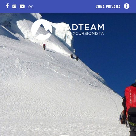
es
Zona privada