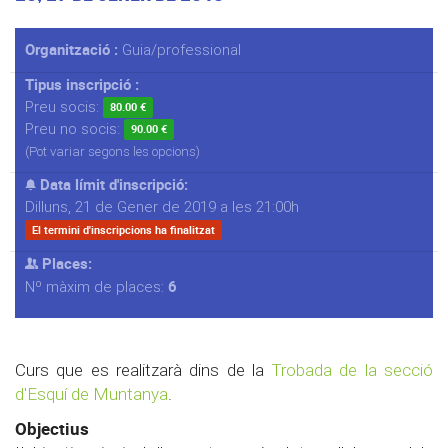
Organització :
Guia/professional
Tipus inscripció :
Preu socis:
80.00 €
Preu no socis:
90.00 €
(Pot variar segons les opcions)
Data límit d'inscripció:
Dilluns, 21 de Gener de 2019 a les 21:00h
El termini d'inscripcions ha finalitzat
Places:
6
Nº màxim de places:
Curs que es realitzarà dins de la
Trobada de la secció
d'Esquí de Muntanya
.
Objectius