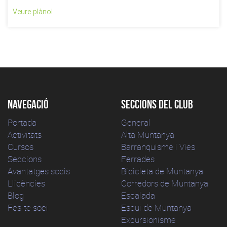
Veure plànol
Navegació
Seccions del club
Portada
General
Activitats
Alta Muntanya
Cursos
Barranquisme i Vies
Seccions
Ferrades
Avantatges socis
Bicicleta de Muntanya
Llicències
Corredors de Muntanya
Blog
Escalada
Fes-te soci
Esqui de Muntanya
Excursionisme