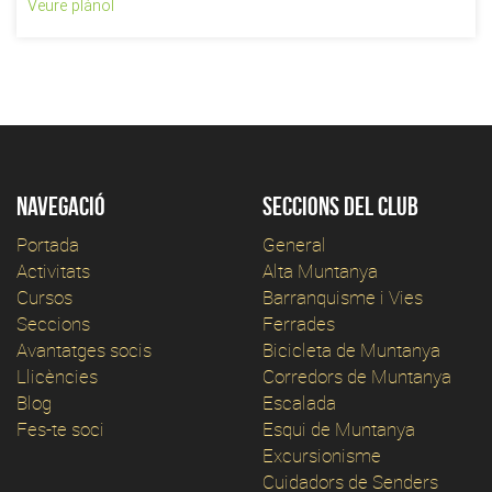
Veure plànol
Navegació
Seccions del club
Portada
General
Activitats
Alta Muntanya
Cursos
Barranquisme i Vies
Seccions
Ferrades
Avantatges socis
Bicicleta de Muntanya
Llicències
Corredors de Muntanya
Blog
Escalada
Fes-te soci
Esqui de Muntanya
Excursionisme
Cuidadors de Senders