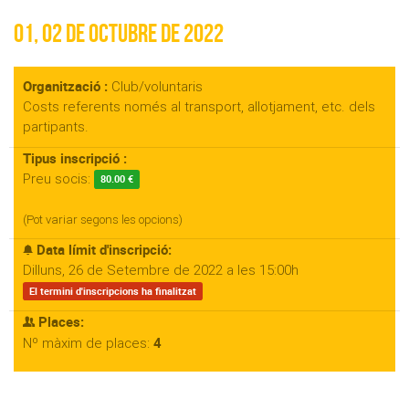
01, 02 de octubre de 2022
Organització :
Club/voluntaris
Costs referents només al transport, allotjament, etc. dels
partipants.
Tipus inscripció :
Preu socis:
80.00 €
(Pot variar segons les opcions)
Data límit d'inscripció:
Dilluns, 26 de Setembre de 2022 a les 15:00h
El termini d'inscripcions ha finalitzat
Places:
4
Nº màxim de places: