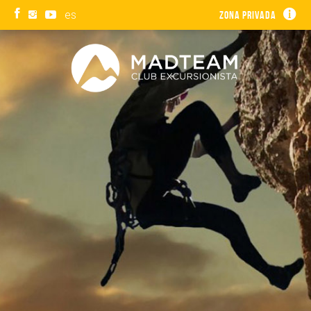
es
Zona privada