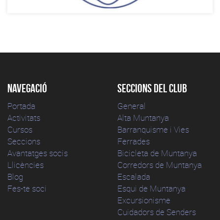
Navegació
Seccions del club
Portada
General
Activitats
Alta Muntanya
Cursos
Barranquisme i Vies
Seccions
Ferrades
Avantatges socis
Bicicleta de Muntanya
Llicències
Corredors de Muntanya
Blog
Escalada
Fes-te soci
Esqui de Muntanya
Excursionisme
Cuidadors de Senders