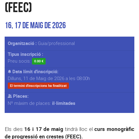
(FEEC)
16, 17 de maig de 2026
Organització :
Guia/professional
Tipus inscripció :
Preu socis:
0.00 €
Data límit d'inscripció:
Dilluns, 11 de Maig de 2026 a les 08:00h
El termini d'inscripcions ha finalitzat
Places:
il·limitades
Nº màxim de places:
16 i 17 de maig
curs monogràfic
Els dies
tindrà lloc el
de progressió en crestes (FEEC).