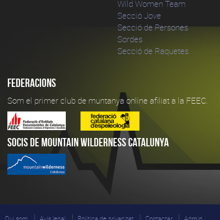
Wild Women Team
Secció Jove
Secció de Persones
Sordes
Secció de Raquetes
Federacions
Som el primer club de muntanya online afiliat a la FEEC.
Socis de Mountain Wilderness Catalunya
Qui som
Avís legal
Política de privacitat
Contactar
Admin