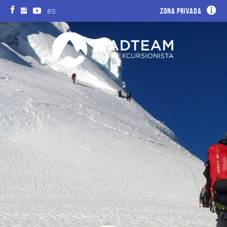
es
Zona privada