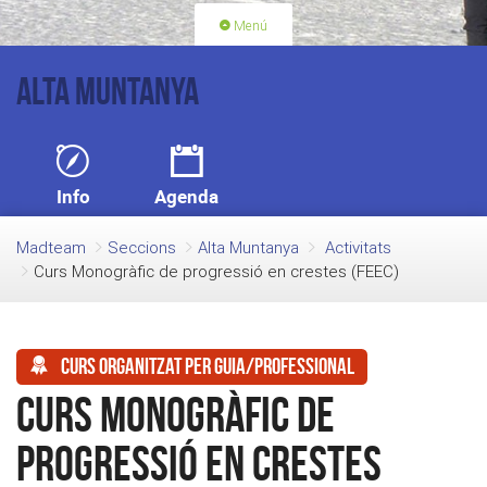
Menú
PORTADA
ACTIVITATS
Alta Muntanya
LLICÈNCIES
RENOVACIÓ QUOTA
BLOG
QUI SOM
Info
Agenda
FES-TE SOCI
Madteam
Seccions
Alta Muntanya
Activitats
Curs Monogràfic de progressió en crestes (FEEC)
Curs organitzat per guia/professional
Curs Monogràfic de
progressió en crestes