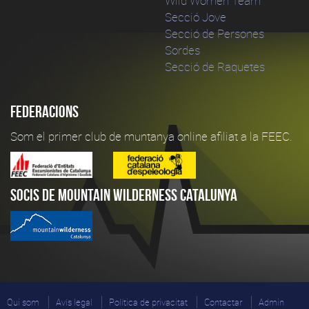
Wild Women Team
Secció Jove
Secció de Persones
Sordes
Secció de Raquetes
Federacions
Som el primer club de muntanya online afiliat a la FEEC.
Socis de Mountain Wilderness Catalunya
Qui som
Avís legal
Política de privacitat
Contactar
Admin