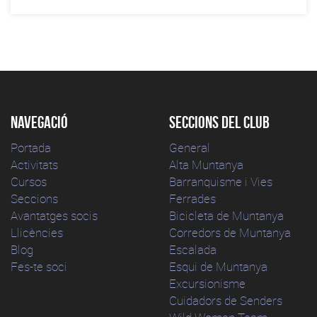
Navegació
Seccions del club
Portada
General
Activitats
Alta Muntanya
Cursos
Barranquisme i Vies
Seccions
Ferrades
Avantatges socis
Bicicleta de Muntanya
Llicències
Corredors de Muntanya
Blog
Escalada
Fes-te soci
Esqui de Muntanya
Excursionisme
Cuidadors de Senders