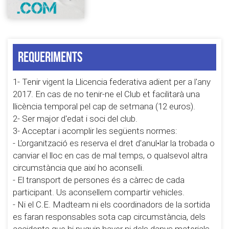
Requeriments
1- Tenir vigent la Llicencia federativa adient per a l'any
2017. En cas de no tenir-ne el Club et facilitarà una
llicència temporal pel cap de setmana (12 euros).
2- Ser major d'edat i soci del club.
3- Acceptar i acomplir les següents normes:
- L'organització es reserva el dret d'anul•lar la trobada o
canviar el lloc en cas de mal temps, o qualsevol altra
circumstància que així ho aconselli.
- El transport de persones és a càrrec de cada
participant. Us aconsellem compartir vehicles.
- Ni el C.E. Madteam ni els coordinadors de la sortida
es faran responsables sota cap circumstància, dels
accidents que hi puguin haver ni dels danys materials