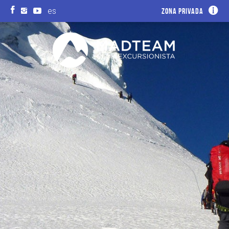
es
Zona privada