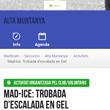
Menú
PORTADA
ACTIVITATS
Alta Muntanya
LLICÈNCIES
RENOVACIÓ QUOTA
BLOG
QUI SOM
Info
Agenda
FES-TE SOCI
Madteam
Seccions
Alta Muntanya
Activitats
Mad-Ice: Trobada d'escalada en Gel
Activitat organitzada pel club/voluntaris
Mad-Ice: Trobada
d'escalada en Gel