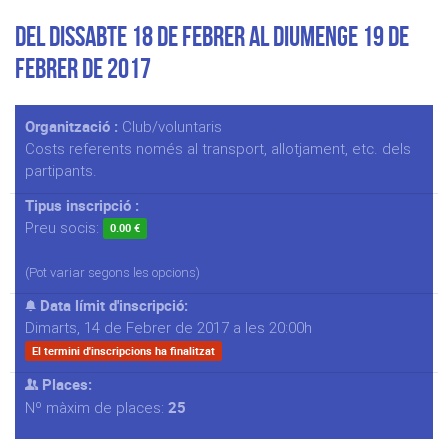
Del Dissabte 18 de Febrer al Diumenge 19 de
Febrer de 2017
Organització :
Club/voluntaris
Costs referents només al transport, allotjament, etc. dels
partipants.
Tipus inscripció :
Preu socis:
0.00 €
(Pot variar segons les opcions)
Data límit d'inscripció:
Dimarts, 14 de Febrer de 2017 a les 20:00h
El termini d'inscripcions ha finalitzat
Places:
25
Nº màxim de places: