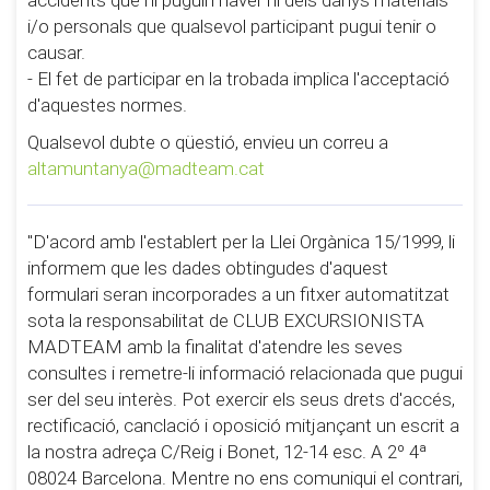
i/o personals que qualsevol participant pugui tenir o
causar.
- El fet de participar en la trobada implica l'acceptació
d'aquestes normes.
Qualsevol dubte o qüestió, envieu un correu a
altamuntanya@madteam.cat
"D'acord amb l'establert per la Llei Orgànica 15/1999, li
informem que les dades obtingudes d'aquest
formulari seran incorporades a un fitxer automatitzat
sota la responsabilitat de CLUB EXCURSIONISTA
MADTEAM amb la finalitat d'atendre les seves
consultes i remetre-li informació relacionada que pugui
ser del seu interès. Pot exercir els seus drets d'accés,
rectificació, canclació i oposició mitjançant un escrit a
la nostra adreça C/Reig i Bonet, 12-14 esc. A 2º 4ª
08024 Barcelona. Mentre no ens comuniqui el contrari,