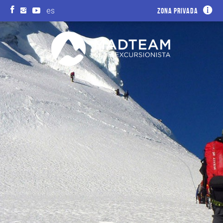
es
Zona privada