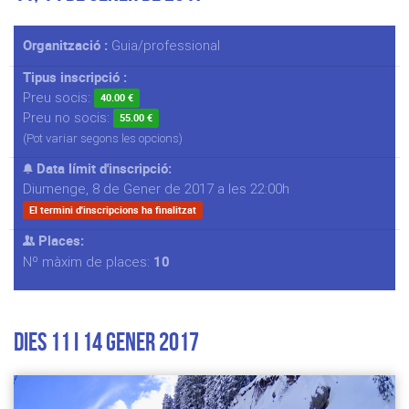
Organització :
Guia/professional
Tipus inscripció :
Preu socis:
40.00 €
Preu no socis:
55.00 €
(Pot variar segons les opcions)
Data límit d'inscripció:
Diumenge, 8 de Gener de 2017 a les 22:00h
El termini d'inscripcions ha finalitzat
Places:
10
Nº màxim de places:
Dies 11 i 14 gener 2017