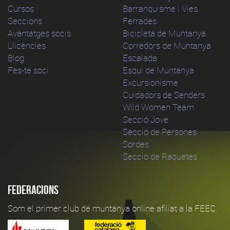
Cursos
Barranquisme i Vies
Seccions
Ferrades
Avantatges socis
Bicicleta de Muntanya
Llicències
Corredors de Muntanya
Blog
Escalada
Fes-te soci
Esqui de Muntanya
Excursionisme
Cuidadors de Senders
Wild Women Team
Secció Jove
Secció de Persones
Sordes
Secció de Raquetes
Federacions
Som el primer club de muntanya online afiliat a la FEEC.