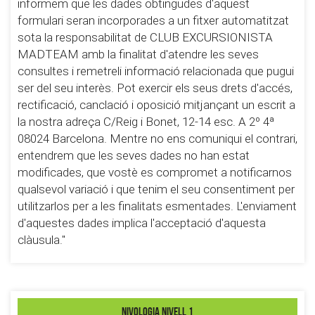
informem que les dades obtingudes d'aquest
formulari seran incorporades a un fitxer automatitzat
sota la responsabilitat de CLUB EXCURSIONISTA
MADTEAM amb la finalitat d'atendre les seves
consultes i remetre­li informació relacionada que pugui
ser del seu interès. Pot exercir els seus drets d'accés,
rectificació, canclació i oposició mitjançant un escrit a
la nostra adreça C/Reig i Bonet, 12­-14 esc. A 2º 4ª
08024 Barcelona. Mentre no ens comuniqui el contrari,
entendrem que les seves dades no han estat
modificades, que vostè es compromet a notificar­nos
qualsevol variació i que tenim el seu consentiment per
utilitzar­los per a les finalitats esmentades. L'enviament
d'aquestes dades implica l'acceptació d'aquesta
clàusula."
Nivologia nivell 1