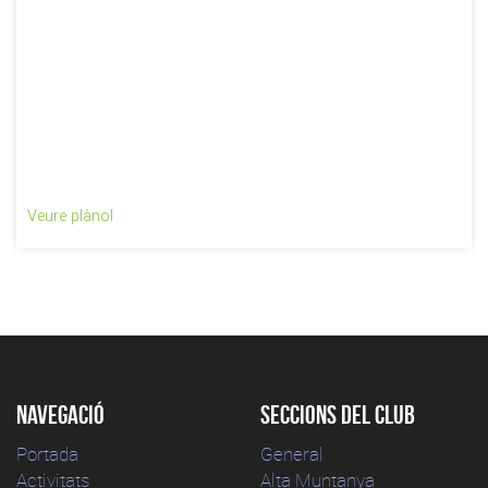
Veure plànol
Navegació
Seccions del club
Portada
General
Activitats
Alta Muntanya