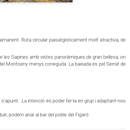
manent. Ruta circular paisatgísticament molt atractiva, de
t de les Sapines amb vistes panoràmiques de gran bellesa, on
art del Montseny menys coneguda. La baixada és pel Serrat de
s’apunti. La intenció és poder fer-la en grup i adaptant-nos
bat, podem anar al bar del poble del Figaró.