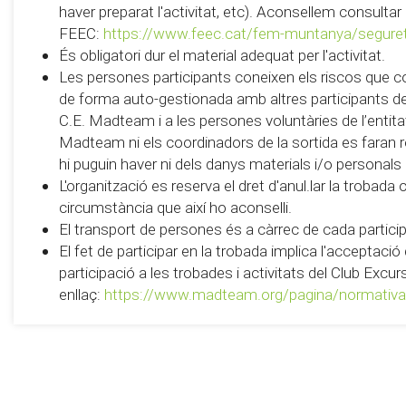
haver preparat l'activitat, etc). Aconsellem consultar
FEEC:
https://www.feec.cat/fem-muntanya/segure
És obligatori dur el material adequat per l'activitat.
Les persones participants coneixen els riscos que c
de forma auto-gestionada amb altres participants de 
C.E. Madteam i a les persones voluntàries de l’entitat 
Madteam ni els coordinadors de la sortida es faran
hi puguin haver ni dels danys materials i/o personals
L'organització es reserva el dret d'anul.lar la trobada
circumstància que així ho aconselli.
El transport de persones és a càrrec de cada partici
El fet de participar en la trobada implica l'acceptaci
participació a les trobades i activitats del Club Exc
enllaç:
https://www.madteam.org/pagina/normativa-