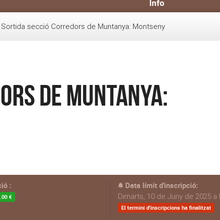
Info
Sortida secció Corredors de Muntanya: Montseny
dors de Muntanya:
ió :
Data límit d'inscripció:
Dimarts, 10 de Juny de 2025 a 
.00 €
El termini d'inscripcions ha finalitzat