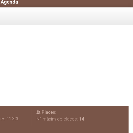
Agenda
Places:
les 11:30h
14
Nº màxim de places: