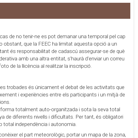
 cas de no tenir-ne es pot demanar una temporal pel cap
 no obstant, que la FEEC ha limitat aquesta opció a un
r tant és responsabilitat de cadascú assegurar-se de què
derativa amb una altra entitat, s'haurà d'enviar un correu
 de la llicència al realitzar la inscripció.
e les trobades és únicament el debat de les activitats que
eixement i experiències entre els participants i un mitjà de
ions.
 forma totalment auto-organitzada i sota la seva total
de diferents nivells i dificultats. Per tant, és obligatori
b total independència i autonomia.
conèixer el part meteorològic, portar un mapa de la zona,