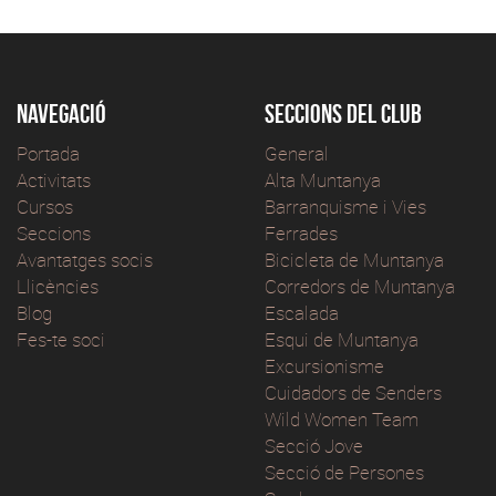
Navegació
Seccions del club
Portada
General
Activitats
Alta Muntanya
Cursos
Barranquisme i Vies
Seccions
Ferrades
Avantatges socis
Bicicleta de Muntanya
Llicències
Corredors de Muntanya
Blog
Escalada
Fes-te soci
Esqui de Muntanya
Excursionisme
Cuidadors de Senders
Wild Women Team
Secció Jove
Secció de Persones