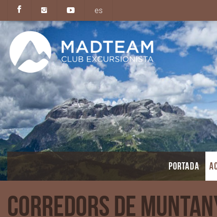
es
PORTADA
AC
Corredors de Munta