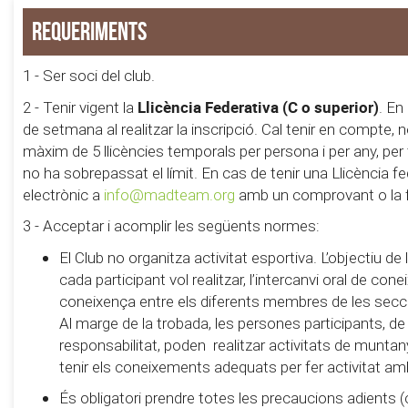
Requeriments
1 - Ser soci del club.
Llicència Federativa (C o superior)
2 - Tenir vigent la
. En
de setmana al realitzar la inscripció. Cal tenir en compte,
màxim de 5 llicències temporals per persona i per any, pe
no ha sobrepassat el límit. En cas de tenir una Llicència fe
electrònic a
info@madteam.org
amb un comprovant o la foto
3 - Acceptar i acomplir les següents normes:
El Club no organitza activitat esportiva. L’objectiu d
cada participant vol realitzar, l’intercanvi oral de con
coneixença entre els diferents membres de les secc
Al marge de la trobada, les persones participants, de
responsabilitat, poden realitzar activitats de muntanya 
tenir els coneixements adequats per fer activitat am
És obligatori prendre totes les precaucions adients (