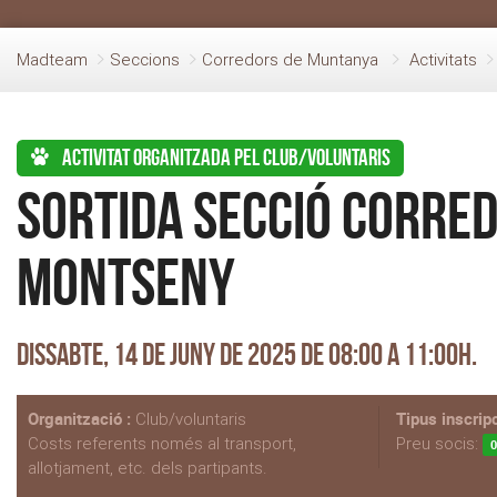
Madteam
Seccions
Corredors de Muntanya
Activitats
Activitat organitzada pel club/voluntaris
Sortida secció Corre
Montseny
Dissabte, 14 de Juny de 2025 de 08:00 a 11:00h.
Organització :
Tipus inscripc
Club/voluntaris
Costs referents només al transport,
Preu socis:
0
allotjament, etc. dels partipants.