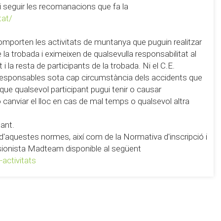
 i seguir les recomanacions que fa la
tat/
omporten les activitats de muntanya que puguin realitzar
la trobada i eximeixen de qualsevulla responsabilitat al
i la resta de participants de la trobada. Ni el C.E.
 responsables sota cap circumstància dels accidents que
 que qualsevol participant pugui tenir o causar
 o canviar el lloc en cas de mal temps o qualsevol altra
pant.
ó d'aquestes normes, així com de la Normativa d'inscripció i
ursionista Madteam disponible al següent
activitats