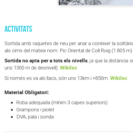
ACTIVITATS
Sortida amb raquetes de neu per anar a conèixer la solitària z
als cims del mateix nom: Pic Oriental de Coll Roig (1.805 m) 
Sortida no apta per a tots els nivells
, ja que la distància 
Wikiloc
uns 1300 m de desnivell).
Wikiloc
Si només es va als llacs, són uns 13km i +850m.
Material Obligatori:
Roba adequada (mínim 3 capes superiors)
Grampons i piolet
DVA, pala i sonda