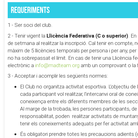
Requeriments
1 - Ser soci del club.
Llicència Federativa (C o superior)
2 - Tenir vigent la
. En
de setmana al realitzar la inscripció. Cal tenir en compte,
màxim de 5 llicències temporals per persona i per any, pe
no ha sobrepassat el límit. En cas de tenir una Llicència fe
electrònic a
info@madteam.org
amb un comprovant o la foto
3 - Acceptar i acomplir les següents normes:
El Club no organitza activitat esportiva. L’objectiu d
cada participant vol realitzar, l’intercanvi oral de con
coneixença entre els diferents membres de les secc
Al marge de la trobada, les persones participants, de
responsabilitat, poden realitzar activitats de muntanya 
tenir els coneixements adequats per fer activitat am
És obligatori prendre totes les precaucions adients (