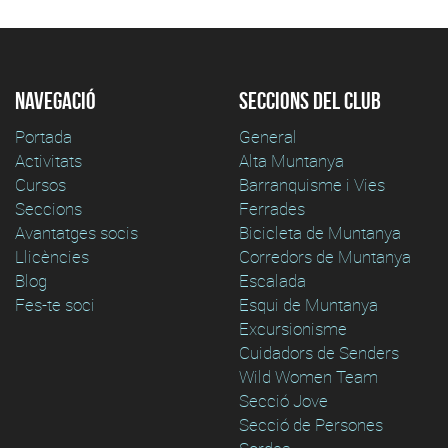
Navegació
Seccions del club
Portada
General
Activitats
Alta Muntanya
Cursos
Barranquisme i Vies
Seccions
Ferrades
Avantatges socis
Bicicleta de Muntanya
Llicències
Corredors de Muntanya
Blog
Escalada
Fes-te soci
Esqui de Muntanya
Excursionisme
Cuidadors de Senders
Wild Women Team
Secció Jove
Secció de Persones