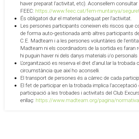
haver preparat l'activitat, etc). Aconsellem consultar
FEEC:
https://www.feec.cat/fem-muntanya/segure
És obligatori dur el material adequat per l'activitat.
Les persones participants coneixen els riscos que c
de forma auto-gestionada amb altres participants de 
C.E. Madteam i a les persones voluntàries de l’entitat 
Madteam ni els coordinadors de la sortida es faran
hi puguin haver ni dels danys materials i/o personals
L'organització es reserva el dret d'anul.lar la trobada
circumstància que així ho aconselli.
El transport de persones és a càrrec de cada partici
El fet de participar en la trobada implica l'acceptaci
participació a les trobades i activitats del Club Exc
enllaç:
https://www.madteam.org/pagina/normativa-