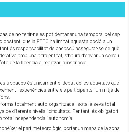
 cas de no tenir-ne es pot demanar una temporal pel cap
 no obstant, que la FEEC ha limitat aquesta opció a un
r tant és responsabilitat de cadascú assegurar-se de què
derativa amb una altra entitat, s'haurà d'enviar un correu
 de la llicència al realitzar la inscripció.
e les trobades és únicament el debat de les activitats que
eixement i experiències entre els participants i un mitjà de
ions.
 forma totalment auto-organitzada i sota la seva total
de diferents nivells i dificultats. Per tant, és obligatori
b total independència i autonomia.
conèixer el part meteorològic, portar un mapa de la zona,