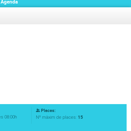
Agenda
Places:
es 08:00h
15
Nº màxim de places: