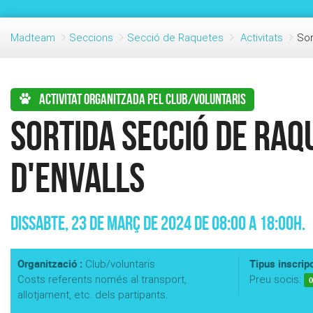
Madteam
Seccions
Secció de Raquetes
Activitats
Sor
Activitat organitzada pel club/voluntaris
Sortida secció de Raq
d'Envalls
Dissabte, 23 de Març de 2024 de 08:00 a 18:00h.
Organització :
Tipus inscripc
Club/voluntaris
Costs referents només al transport,
Preu socis:
0
allotjament, etc. dels partipants.