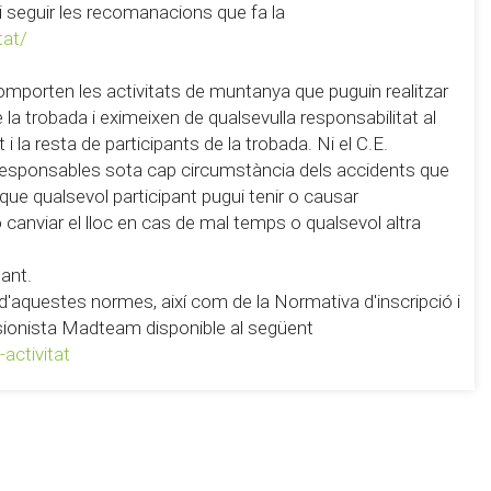
 i seguir les recomanacions que fa la
tat/
omporten les activitats de muntanya que puguin realitzar
la trobada i eximeixen de qualsevulla responsabilitat al
i la resta de participants de la trobada. Ni el C.E.
 responsables sota cap circumstància dels accidents que
 que qualsevol participant pugui tenir o causar
 o canviar el lloc en cas de mal temps o qualsevol altra
pant.
ó d'aquestes normes, així com de la Normativa d'inscripció i
ursionista Madteam disponible al següent
activitat