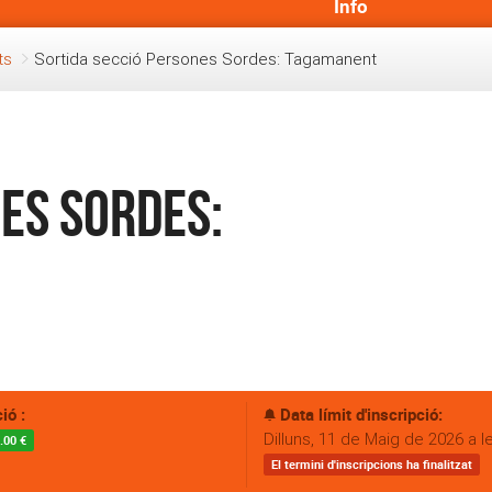
Info
ts
Sortida secció Persones Sordes: Tagamanent
es Sordes:
ió :
Data límit d'inscripció:
Dilluns, 11 de Maig de 2026 a l
.00 €
El termini d'inscripcions ha finalitzat