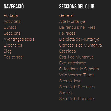
Navegació
Seccions del club
Portada
General
Activitats
Alta Muntanya
Cursos
Barranquisme i Vies
Seccions
Ferrades
Avantatges socis
Bicicleta de Muntanya
Llicències
Corredors de Muntanya
Blog
Escalada
Fes-te soci
Esqui de Muntanya
Excursionisme
Cuidadors de Senders
Wild Women Team
Secció Jove
Secció de Persones
Sordes
Secció de Raquetes