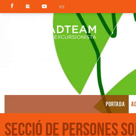
es
PORTADA
AC
Secció de Persones S