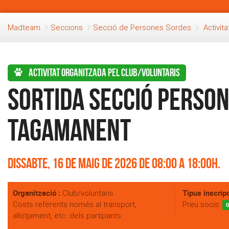
Madteam
Seccions
Secció de Persones Sordes
Activita
Activitat organitzada pel club/voluntaris
Sortida secció Person
Tagamanent
Dissabte, 16 de Maig de 2026 de 08:00 a 18:00h.
Organització :
Tipus inscripc
Club/voluntaris
Costs referents només al transport,
Preu socis:
0
allotjament, etc. dels partipants.