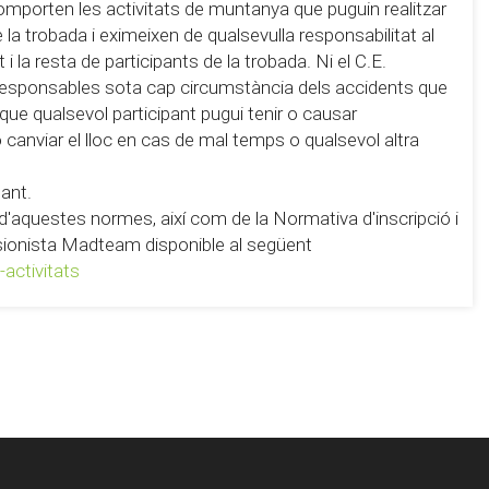
omporten les activitats de muntanya que puguin realitzar
la trobada i eximeixen de qualsevulla responsabilitat al
i la resta de participants de la trobada. Ni el C.E.
 responsables sota cap circumstància dels accidents que
 que qualsevol participant pugui tenir o causar
 o canviar el lloc en cas de mal temps o qualsevol altra
pant.
ó d'aquestes normes, així com de la Normativa d'inscripció i
ursionista Madteam disponible al següent
activitats