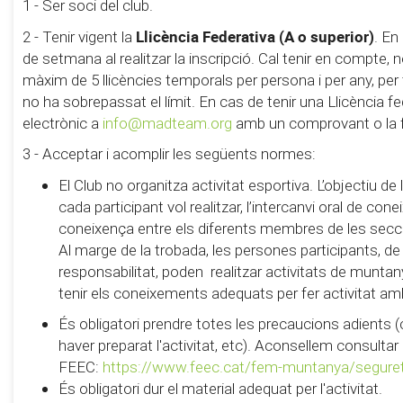
1 - Ser soci del club.
Llicència Federativa (A o superior)
2 - Tenir vigent la
. En
de setmana al realitzar la inscripció. Cal tenir en compte,
màxim de 5 llicències temporals per persona i per any, pe
no ha sobrepassat el límit. En cas de tenir una Llicència fe
electrònic a
info@madteam.org
amb un comprovant o la foto
3 - Acceptar i acomplir les següents normes:
El Club no organitza activitat esportiva. L’objectiu d
cada participant vol realitzar, l’intercanvi oral de con
coneixença entre els diferents membres de les secc
Al marge de la trobada, les persones participants, de
responsabilitat, poden realitzar activitats de muntanya 
tenir els coneixements adequats per fer activitat am
És obligatori prendre totes les precaucions adients (
haver preparat l'activitat, etc). Aconsellem consultar
FEEC:
https://www.feec.cat/fem-muntanya/segure
És obligatori dur el material adequat per l'activitat.