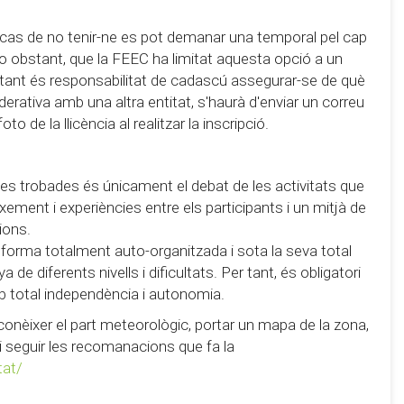
 cas de no tenir-ne es pot demanar una temporal pel cap
 no obstant, que la FEEC ha limitat aquesta opció a un
r tant és responsabilitat de cadascú assegurar-se de què
derativa amb una altra entitat, s'haurà d'enviar un correu
 de la llicència al realitzar la inscripció.
e les trobades és únicament el debat de les activitats que
eixement i experiències entre els participants i un mitjà de
ions.
 forma totalment auto-organitzada i sota la seva total
de diferents nivells i dificultats. Per tant, és obligatori
b total independència i autonomia.
conèixer el part meteorològic, portar un mapa de la zona,
 i seguir les recomanacions que fa la
tat/