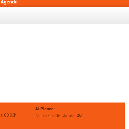
Agenda
Places:
es 08:00h
20
Nº màxim de places: