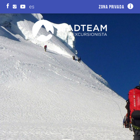
es
Zona privada