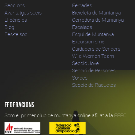
Seccions
Ferrades
Avantatges socis
Bicicleta de Muntanya
Llicències
Corredors de Muntanya
Blog
Escalada
Fes-te soci
Esqui de Muntanya
Excursionisme
Cuidadors de Senders
Wild Women Team
Secció Jove
Secció de Persones
Sordes
Secció de Raquetes
Federacions
Som el primer club de muntanya online afiliat a la FEEC.