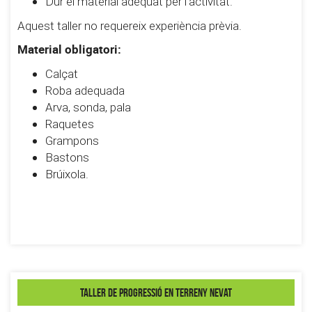
Dur el material adequat per l'activitat.
Aquest taller no requereix experiència prèvia.
Material obligatori:
Calçat
Roba adequada
Arva, sonda, pala
Raquetes
Grampons
Bastons
Brúixola.
Taller de progressió en terreny nevat