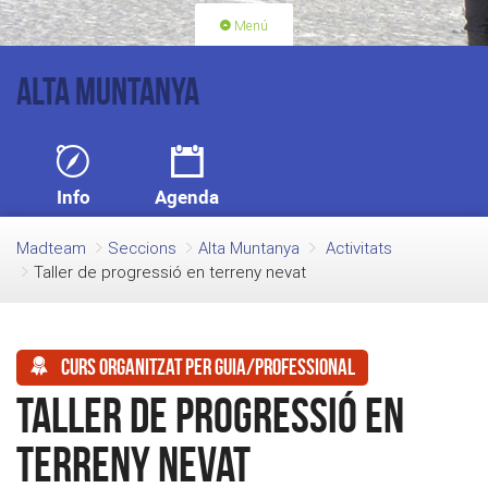
Menú
PORTADA
ACTIVITATS
Alta Muntanya
LLICÈNCIES
RENOVACIÓ QUOTA
BLOG
QUI SOM
Info
Agenda
FES-TE SOCI
Madteam
Seccions
Alta Muntanya
Activitats
Taller de progressió en terreny nevat
Curs organitzat per guia/professional
Taller de progressió en
terreny nevat