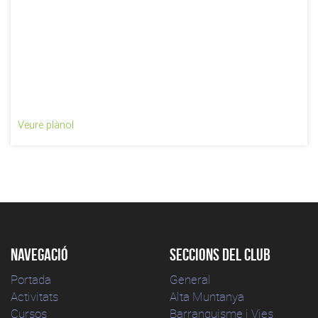
Veure plànol
Navegació
Seccions del club
Portada
General
Activitats
Alta Muntanya
Cursos
Barranquisme i Vies